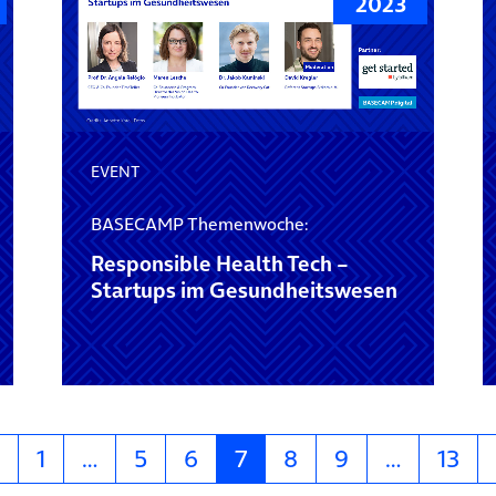
2023
EVENT
BASECAMP Themenwoche:
Responsible Health Tech –
Startups im Gesundheitswesen
1
…
5
6
7
8
9
…
13