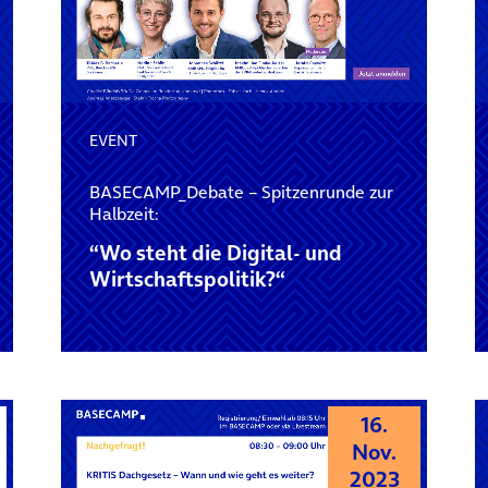
EVENT
BASECAMP_Debate – Spitzenrunde zur
Halbzeit:
“Wo steht die Digital- und
Wirtschaftspolitik?“
16.
Nov.
2023