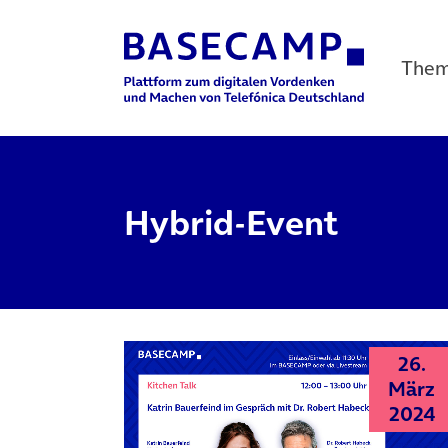
The
Main Navigation
Hybrid-Event
26.
März
2024