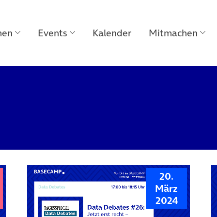
men
Events
Kalender
Mitmachen
20.
März
2024