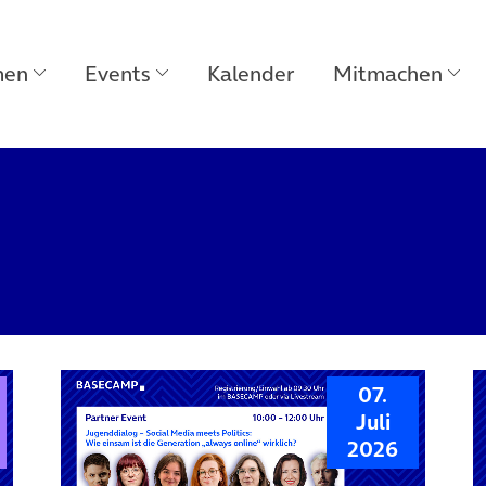
men
Events
Kalender
Mitmachen
07.
Juli
2026