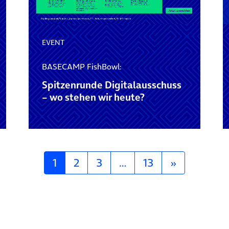
EVENT
BASECAMP FishBowl:
Spitzenrunde Digitalausschuss
– wo stehen wir heute?
1
2
3
…
13
»