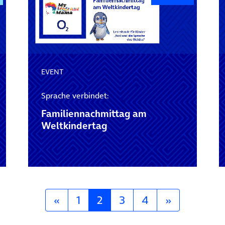
EVENT
Sprache verbindet:
Familiennachmittag am
Weltkindertag
«
1
2
3
4
»