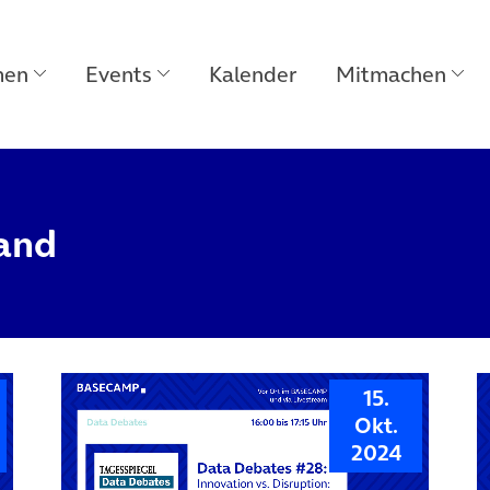
men
Events
Kalender
Mitmachen
land
15.
Okt.
2024