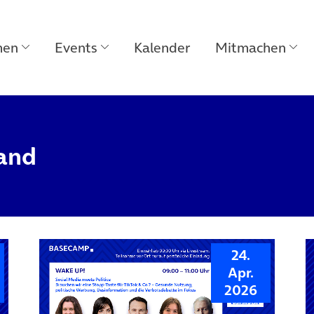
men
Events
Kalender
Mitmachen
land
24.
Apr.
2026