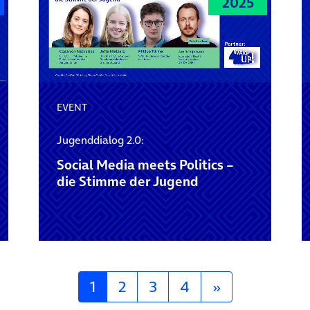
2025
EVENT
Jugenddialog 2.0:
Social Media meets Politics –
die Stimme der Jugend
1
2
3
4
»