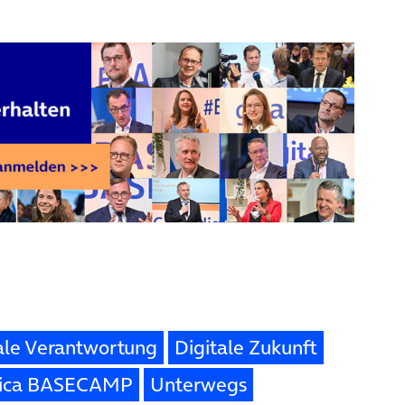
ale Verantwortung
Digitale Zukunft
nica BASECAMP
Unterwegs