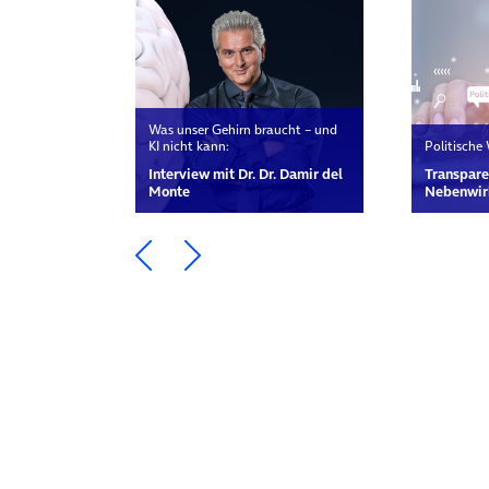
Was unser Gehirn braucht – und
KI nicht kann:
Politische
Interview mit Dr. Dr. Damir del
Transpare
Monte
Nebenwir
Ein Element zurück blättern
Ein Element weiter blätte