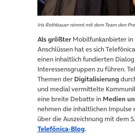
Iris Rothbauer nimmt mit dem Team den Pre
Als größter
Mobilfunkanbieter in
Anschlüssen hat es sich Telefóni
einen inhaltlich fundierten Dialo
Interessensgruppen zu führen. Tel
Themen der
Digitalisierung
durch
und medial vermittelte Kommuni
eine breite Debatte in
Medien und
nehmen die inhaltlichen Impulse
über die Auszeichnung mit dem 
(öffnet in neuem
Telefónica-Blog
.