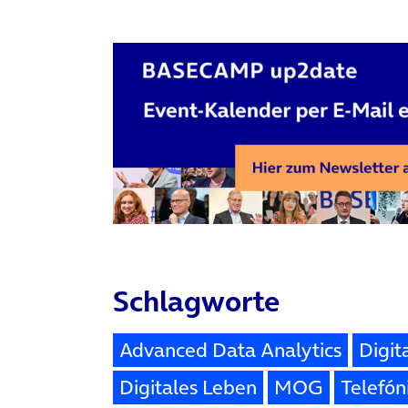
Schlagworte
Advanced Data Analytics
Digit
Digitales Leben
MOG
Telefó