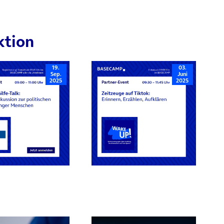
ktion
19.
03.
Sep.
Juni
2025
2025
rn