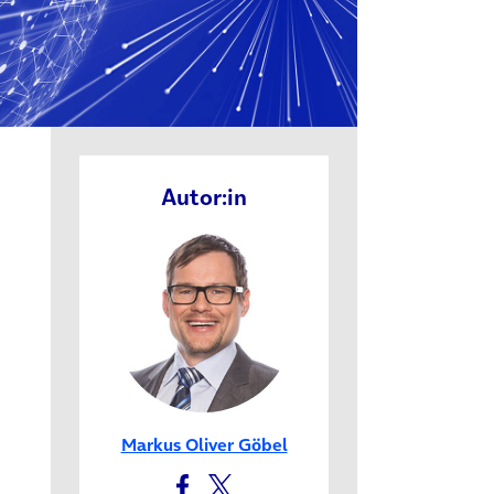
Autor:in
in neuem Tab)
Markus Oliver Göbel