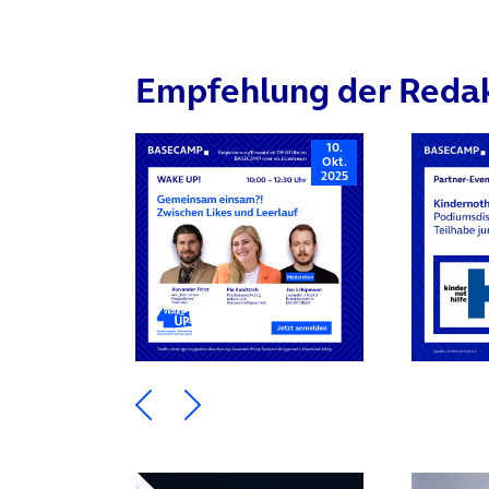
Empfehlung der Reda
10.
Okt.
2025
Ein Element zurück blättern
Ein Element weiter blätte