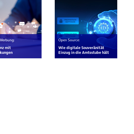
 Werbung:
Open Source:
nz mit
Wie digitale Souveränität
kungen
Einzug in die Amtsstube hält
rn