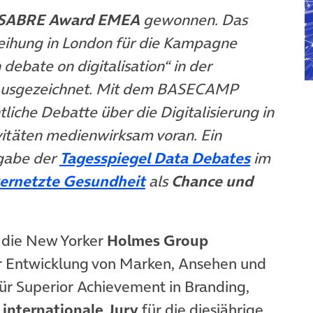
SABRE Award EMEA
gewonnen. Das
eihung in London für die Kampagne
ebate on digitalisation“ in der
usgezeichnet. Mit dem BASECAMP
liche Debatte über die Digitalisierung in
ivitäten medienwirksam voran. Ein
(öffnet 
sgabe der
Tagesspiegel Data Debates
im
(öffnet in neuem Tab)
ernetzte Gesundheit
als
Chance und
 die New Yorker
Holmes Group
r Entwicklung von Marken, Ansehen und
r Superior Achievement in Branding,
e
internationale Jury
für die diesjährige