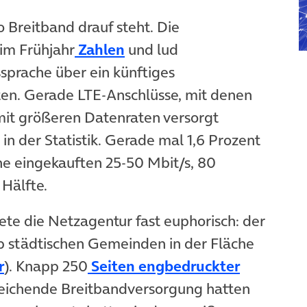
o Breitband drauf steht. Die
(öffnet in neuem Tab)
im Frühjahr
Zahlen
und lud
sprache über ein künftiges
en. Gerade LTE-Anschlüsse, mit denen
it größeren Datenraten versorgt
 in der Statistik. Gerade mal 1,6 Prozent
ne eingekauften 25-50 Mbit/s, 80
Hälfte.
e die Netzagentur fast euphorisch: der
b städtischen Gemeinden in der Fläche
em Tab)
(öffnet in neuem Tab)
r
). Knapp 250
Seiten engbedruckter
ichende Breitbandversorgung hatten