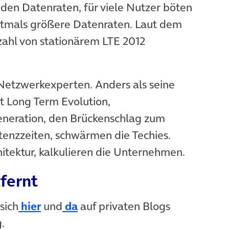
 den Datenraten, für viele Nutzer böten
stmals größere Datenraten. Laut dem
zahl von stationärem LTE 2012
 in neuem Tab)
n Netzwerkexperten. Anders als seine
Long Term Evolution,
eneration, den Brückenschlag zum
Latenzzeiten, schwärmen die Techies.
itektur, kalkulieren die Unternehmen.
fernt
(öffnet in neuem Tab)
(öffnet in neuem Tab)
sich
hier
und
da
auf privaten Blogs
.