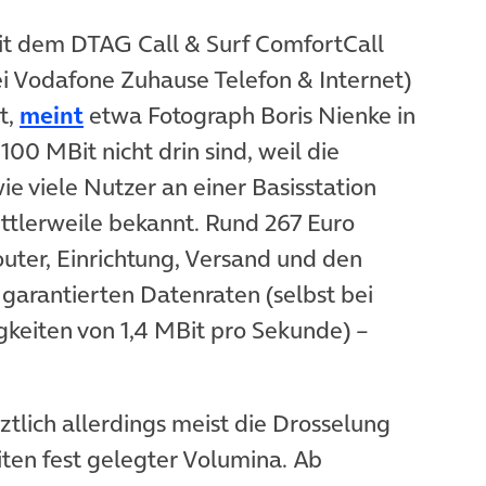
mit dem DTAG Call & Surf ComfortCall
bei Vodafone Zuhause Telefon & Internet)
(öffnet in neuem Tab)
t,
meint
etwa Fotograph Boris Nienke in
00 MBit nicht drin sind, weil die
e viele Nutzer an einer Basisstation
ttlerweile bekannt. Rund 267 Euro
Router, Einrichtung, Versand und den
 garantierten Datenraten (selbst bei
eiten von 1,4 MBit pro Sekunde) –
tlich allerdings meist die Drosselung
ten fest gelegter Volumina. Ab