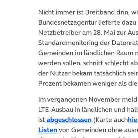
Nicht immer ist Breitband drin, w
Bundesnetzagentur lieferte dazu 
Netzbetreiber am 28. Mai zur Aus
Standardmonitoring der Datenrat
Gemeinden im ländlichen Raum m
werden sollen, schnitt schlecht ab
der Nutzer bekam tatsächlich sei
Prozent bekamen weniger als die 
Im vergangenen November meldet
LTE-Ausbau in ländlichen und hal
(öffnet in neu
ist
abgeschlossen
(Karte auch
hie
(öffnet in neuem Tab)
Listen
von Gemeinden ohne ausre