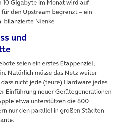
10 Gigabyte im Monat wird auf
 für den Upstream begrenzt – ein
 bilanzierte Nienke.
uss und
tte
bote seien ein erstes Etappenziel,
n. Natürlich müsse das Netz weiter
dass nicht jede (teure) Hardware jedes
er Einführung neuer Gerätegenerationen
Apple etwa unterstützen die 800
t in neuem Tab)
ern nur den parallel in großen Städten
ante.