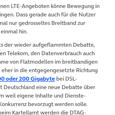
enen LTE-Angeboten könne Bewegung in
ingen. Dass gerade auch für die Nutzer
mal nur gedrosseltes Breitband zur
einmal hin.
chts der wieder aufgeflammten Debatte,
en Telekom, den Datenverbrauch auch
hme von Flatmodellen im breitbandigen
 eher in die entgegengesetzte Richtung
(öffnet in neuem Tab)
0 oder 200 Gigabyte
bei DSL-
t Deutschland eine neue Debatte über
em weil eigene Inhalte und Dienste-
onkurrenz bevorzugt werden solle.
 beim Kartellamt werden die DTAG-