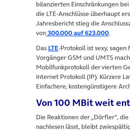
bilanzierten Einschränkungen bei
die LTE-Anschlüsse überhaupt er
Jahresbericht stieg die Anschluss
(öffnet
von
300.000 auf 623.000
.
Das
LTE
-Protokoll ist sexy, sage
Vorgänger GSM und UMTS macht 
Mobilfunkprotokoll der vierten G
Internet Protokoll (IP). Kürzere 
Einfachere, kostengünstigere Arch
Von 100 MBit weit ent
Die Reaktionen der „Dörfler“, die 
nachlesen lässt, bleibt zwiespältig