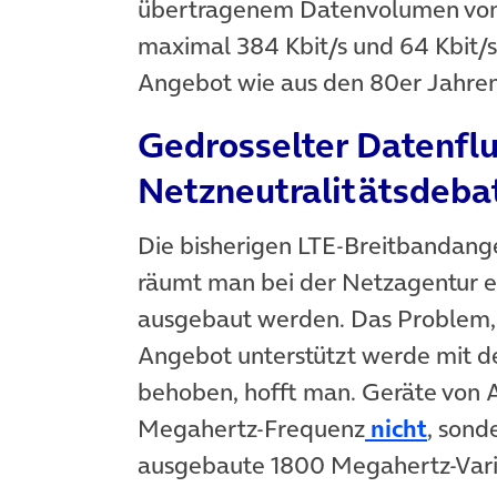
übertragenem Datenvolumen von 
maximal 384 Kbit/s und 64 Kbit/s
Angebot wie aus den 80er Jahren,
Gedrosselter Datenfl
Netzneutralitätsdeba
Die bisherigen LTE-Breitbandange
räumt man bei der Netzagentur ei
ausgebaut werden. Das Problem, 
Angebot unterstützt werde mit d
behoben, hofft man. Geräte von 
(öffne
Megahertz-Frequenz
nicht
, sond
ausgebaute 1800 Megahertz-Vari