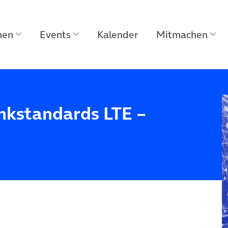
men
Events
Kalender
Mitmachen
nkstandards LTE –