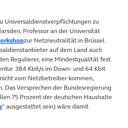
zu Universaldienstverpflichtungen zu
Marsden, Professor an der Universität
(öffnet in neuem Tab)
orkshop
zur Netzneutralität in Brüssel.
rsaldienstanbieter auf dem Land auch
 den Regulierer, eine Mindestqualität fest
entur. 384 Kbit/s im Down- und 64 Kbit
e nicht vom Netzbetreiber kommen,
in. Das Versprechen der Bundesregierung
llen 75 Prozent der deutschen Haushalte
(öffnet in neuem Tab)
s
“ ausgestattet sein) wäre damit