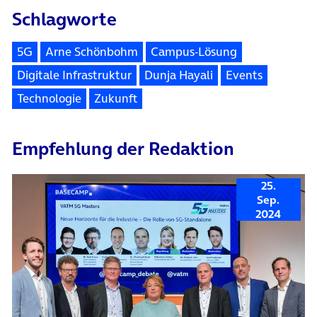
Schlagworte
5G
Arne Schönbohm
Campus-Lösung
Digitale Infrastruktur
Dunja Hayali
Events
Technologie
Zukunft
Empfehlung der Redaktion
25.
Sep.
2024