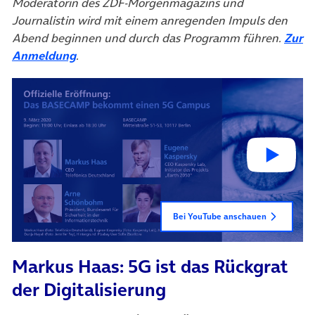
Moderatorin des ZDF-Morgenmagazins und
Journalistin wird mit einem anregenden Impuls den
Abend beginnen und durch das Programm führen.
Zur
(öffnet in neuem Tab)
Anmeldung
.
Bei YouTube anschauen
Markus Haas: 5G ist das Rückgrat
der Digitalisierung