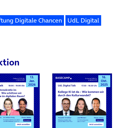
ftung Digitale Chancen
UdL Digital
ktion
13.
16.
Jan.
Okt.
2026
2025