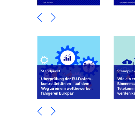
Ein Element zurück blättern
Ein Element weiter blätte
Standpunkt:
Standpunk
Überprüfung der EU-Fusions­
Wie ein e
kontroll­leitlinien – auf dem
Binnenmar
Weg zu einem wettbewerbs­
Telekommu
fähigeren Europa?
werden k
Ein Element zurück blättern
Ein Element weiter blätte