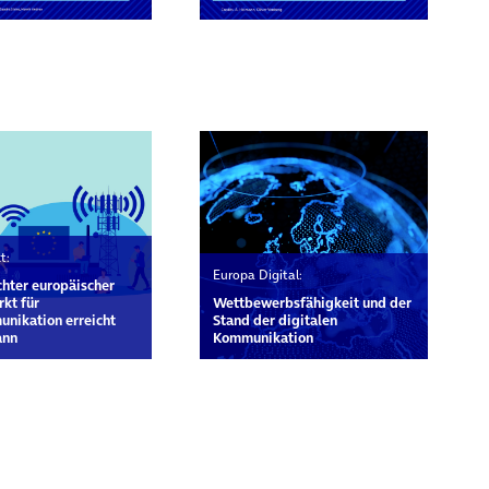
rn
t:
Europa Digital:
chter europäischer
kt für
Wettbewerbs­fähigkeit und der
nikation erreicht
Stand der digitalen
ann
Kommunikation
rn