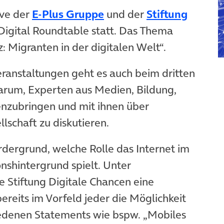
(öffnet in neuem Tab)
ive der
E-Plus Gruppe
und der
Stiftung
em Tab)
Digital Roundtable statt. Das Thema
: Migranten in der digitalen Welt“.
anstaltungen geht es auch beim dritten
arum, Experten aus Medien, Bildung,
enzubringen und mit ihnen über
lschaft zu diskutieren.
rdergrund, welche Rolle das Internet im
nshintergrund spielt. Unter
e Stiftung Digitale Chancen eine
bereits im Vorfeld jeder die Möglichkeit
hiedenen Statements wie bspw. „Mobiles