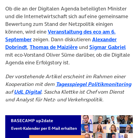
Ob die an der Digitalen Agenda beteiligten Minister
und die Internetwirtschaft sich auf eine gemeinsame
Bewertung zum Stand der Netzpolitik einigen
können, wird eine
Veranstaltung des eco am 6.
(öffnet in neuem Tab)
September
zeigen. Dann diskutieren
Alexander
(öffnet in neuem Tab)
(öffnet in neuem Tab)
(öffn
Dobrindt
,
Thomas de Maizière
und
Sigmar Gabriel
mit eco-Vorstand Oliver Süme darüber, ob die Digitale
Agenda eine Erfolgstory ist.
Der vorstehende Artikel erscheint im Rahmen einer
(ö
Kooperation mit dem
Tagesspiegel Politikmonitoring
(öffnet in neuem Tab)
auf
UdL Digital
. Sascha Klettke ist Chef vom Dienst
und Analyst für Netz- und Verkehrspolitik.