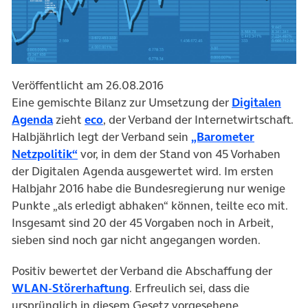
Veröffentlicht am 26.08.2016
Eine gemischte Bilanz zur Umsetzung der
Digitalen
(öffnet in neuem Tab)
(öffnet in neuem Tab)
Agenda
zieht
eco
, der Verband der Internetwirtschaft.
Halbjährlich legt der Verband sein
„Barometer
(öffnet in neuem Tab)
Netzpolitik“
vor, in dem der Stand von 45 Vorhaben
der Digitalen Agenda ausgewertet wird. Im ersten
Halbjahr 2016 habe die Bundesregierung nur wenige
Punkte „als erledigt abhaken“ können, teilte eco mit.
Insgesamt sind 20 der 45 Vorgaben noch in Arbeit,
sieben sind noch gar nicht angegangen worden.
Positiv bewertet der Verband die Abschaffung der
(öffnet in neuem Tab)
WLAN-Störerhaftung
. Erfreulich sei, dass die
ursprünglich in diesem Gesetz vorgesehene