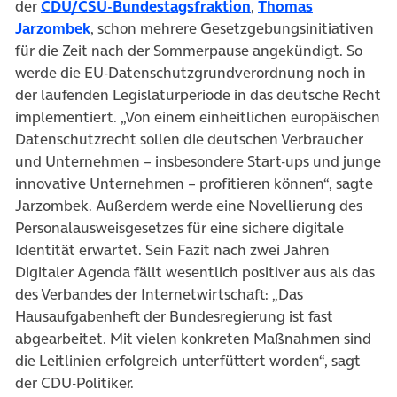
(öffnet in neuem Tab
der
CDU/CSU-Bundestagsfraktion
,
Thomas
(öffnet in neuem Tab)
Jarzombek
, schon mehrere Gesetzgebungsinitiativen
für die Zeit nach der Sommerpause angekündigt. So
werde die EU-Datenschutzgrundverordnung noch in
der laufenden Legislaturperiode in das deutsche Recht
implementiert. „Von einem einheitlichen europäischen
Datenschutzrecht sollen die deutschen Verbraucher
und Unternehmen – insbesondere Start-ups und junge
innovative Unternehmen – profitieren können“, sagte
Jarzombek. Außerdem werde eine Novellierung des
Personalausweisgesetzes für eine sichere digitale
Identität erwartet. Sein Fazit nach zwei Jahren
Digitaler Agenda fällt wesentlich positiver aus als das
des Verbandes der Internetwirtschaft: „Das
Hausaufgabenheft der Bundesregierung ist fast
abgearbeitet. Mit vielen konkreten Maßnahmen sind
die Leitlinien erfolgreich unterfüttert worden“, sagt
der CDU-Politiker.