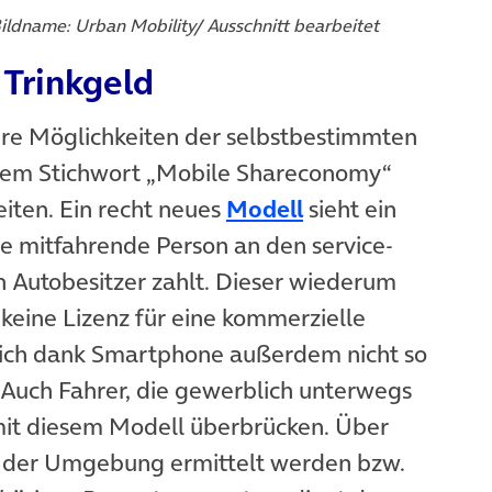
ffnet in neuem Tab)
Bildname: Urban Mobility/ Ausschnitt bearbeitet
 Trinkgeld
ere Möglichkeiten der selbstbestimmten
 dem Stichwort „Mobile Shareconomy“
iten. Ein recht neues
Modell
sieht ein
eine mitfahrende Person an den service-
n Autobesitzer zahlt. Dieser wiederum
eine Lizenz für eine kommerzielle
ich dank Smartphone außerdem nicht so
. Auch Fahrer, die gewerblich unterwegs
 mit diesem Modell überbrücken. Über
n der Umgebung ermittelt werden bzw.