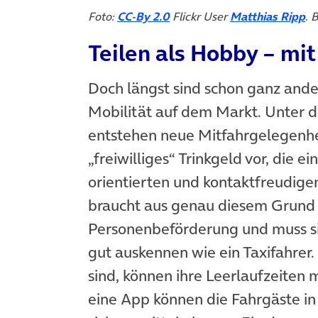
(öffnet in neuem Tab)
(ö
Foto:
CC-By 2.0
Flickr User
Matthias Ripp
. 
Teilen als Hobby – mit
Doch längst sind schon ganz and
Mobilität auf dem Markt. Unter
entstehen neue Mitfahrgelegenhe
„freiwilliges“ Trinkgeld vor, die 
orientierten und kontaktfreudige
braucht aus genau diesem Grund k
Personenbeförderung und muss s
gut auskennen wie ein Taxifahrer
sind, können ihre Leerlaufzeiten
eine App können die Fahrgäste i