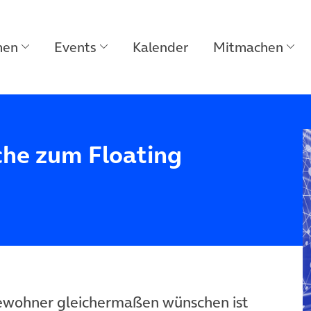
men
Events
Kalender
Mitmachen
che zum Floating
ewohner gleichermaßen wünschen ist