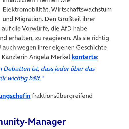
Elektromobilität, Wirtschaftswachstum
und Migration. Den Großteil ihrer
m auf die Vorwürfe, die AfD habe
erhalten, zu reagieren. Als sie richtig
DU auch wegen ihrer eigenen Geschichte
(öffnet in
 Kanzlerin Angela Merkel
konterte
:
n Debatten ist, dass jeder über das
ür wichtig hält.“
(öffnet in neuem Tab)
ungschefin
fraktionsübergreifend
mmunity-Manager