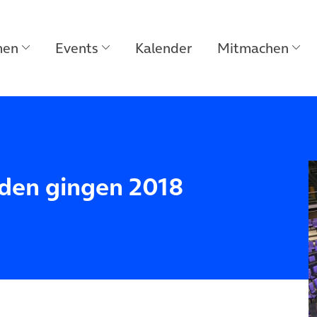
men
Events
Kalender
Mitmachen
den gingen 2018