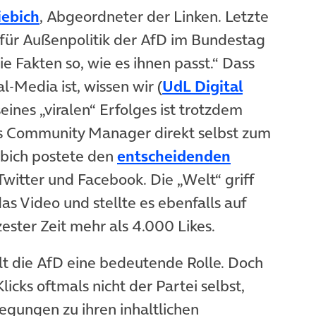
(öffnet in neuem Tab)
iebich
, Abgeordneter der Linken. Letzte
für Außenpolitik der AfD im Bundestag
e Fakten so, wie es ihnen passt.“ Dass
l-Media ist, wissen wir (
UdL Digital
eines „viralen“ Erfolges ist trotzdem
ls Community Manager direkt selbst zum
ebich postete den
entscheidenden
Twitter und Facebook. Die „Welt“ griff
das Video und stellte es ebenfalls auf
ester Zeit mehr als 4.000 Likes.
ielt die AfD eine bedeutende Rolle. Doch
icks oftmals nicht der Partei selbst,
ungen zu ihren inhaltlichen