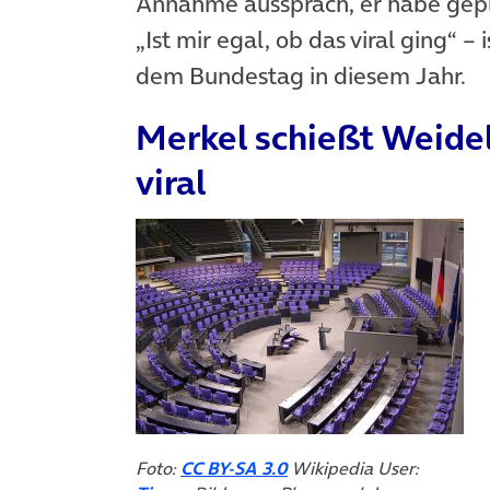
Annahme aussprach, er habe gepla
„Ist mir egal, ob das viral ging“ – 
dem Bundestag in diesem Jahr.
Merkel schießt Weidel
viral
(öffnet in neuem Tab)
Foto:
CC BY-SA 3.0
Wikipedia User: