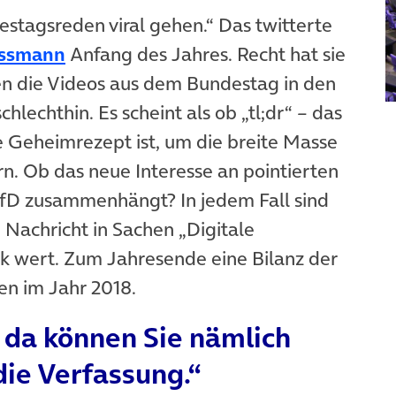
ndestagsreden viral gehen.“ Das twitterte
(öffnet in neuem Tab)
assmann
Anfang des Jahres. Recht hat sie
ren die Videos aus dem Bundestag in den
lechthin. Es scheint als ob „tl;dr“ – das
e Geheimrezept ist, um die breite Masse
n. Ob das neue Interesse an pointierten
fD zusammenhängt? In jedem Fall sind
 Nachricht in Sachen „Digitale
k wert. Zum Jahresende eine Bilanz der
n im Jahr 2018.
, da können Sie nämlich
die Verfassung.“