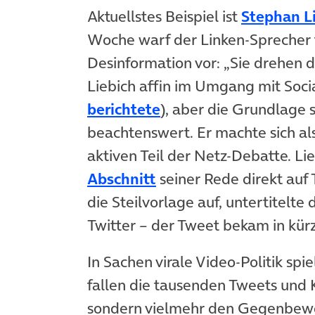
Aktuellstes Beispiel ist
Stephan L
Woche warf der Linken-Sprecher 
Desinformation vor: „Sie drehen di
Liebich affin im Umgang mit Socia
(öffnet in neuem Tab)
berichtete
), aber die Grundlage s
beachtenswert. Er machte sich a
aktiven Teil der Netz-Debatte. Li
(öffnet in neuem Tab)
Abschnitt
seiner Rede direkt auf 
die Steilvorlage auf, untertitelte 
Twitter – der Tweet bekam in kürz
In Sachen virale Video-Politik sp
fallen die tausenden Tweets und Kl
sondern vielmehr den Gegenbeweg