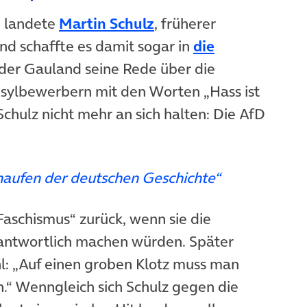
(öffnet in neuem Tab)
 landete
Martin Schulz
, früherer
d schaffte es damit sogar in
die
)
nder Gauland seine Rede über die
Asylbewerbern mit den Worten „Hass ist
Schulz nicht mehr an sich halten: Die AfD
deutschen Geschichte“
 Faschismus“ zurück, wenn sie die
rantwortlich machen würden. Später
l: „Auf einen groben Klotz muss man
n.“ Wenngleich sich Schulz gegen die