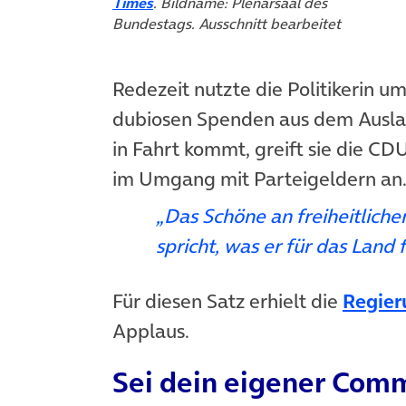
(öffnet in neuem Tab)
Times
. Bildname: Plenarsaal des
Bundestags. Ausschnitt bearbeitet
Redezeit nutzte die Politikerin u
dubiosen Spenden aus dem Ausland 
in Fahrt kommt, greift sie die C
im Umgang mit Parteigeldern an.
„Das Schöne an freiheitliche
spricht, was er für das Land f
Für diesen Satz erhielt die
Regier
Applaus.
Sei dein eigener Co