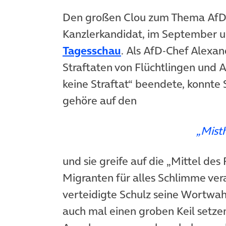
Den großen Clou zum Thema AfD
Kanzlerkandidat, im September un
(öffnet in neuem Tab
Tagesschau
. Als AfD-Chef Alexa
Straftaten von Flüchtlingen und 
keine Straftat“ beendete, konnte 
gehöre auf den
„Misthaufen der 
und sie greife auf die „Mittel des
Migranten für alles Schlimme ve
verteidigte Schulz seine Wortwah
auch mal einen groben Keil setze