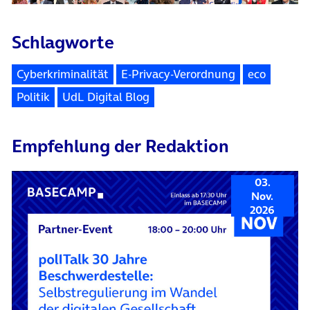
Schlagworte
Cyberkriminalität
E-Privacy-Verordnung
eco
Politik
UdL Digital Blog
Empfehlung der Redaktion
03.
Nov.
2026