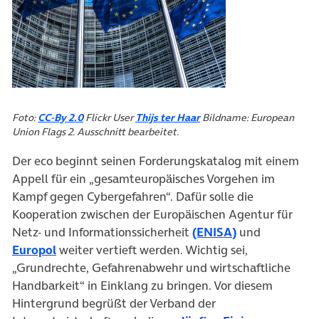
(öffnet in neuem Tab)
(öffnet in neuem Tab)
Foto:
CC-By 2.0
Flickr User
Thijs ter Haar
Bildname: European
Union Flags 2. Ausschnitt bearbeitet.
Der eco beginnt seinen Forderungskatalog mit einem
Appell für ein „gesamteuropäisches Vorgehen im
Kampf gegen Cybergefahren“. Dafür solle die
Kooperation zwischen der Europäischen Agentur für
(öffnet in neu
Netz- und Informationssicherheit
(ENISA)
und
(öffnet in neuem Tab)
Europol
weiter vertieft werden. Wichtig sei,
„Grundrechte, Gefahrenabwehr und wirtschaftliche
Handbarkeit“ in Einklang zu bringen. Vor diesem
Hintergrund begrüßt der Verband der