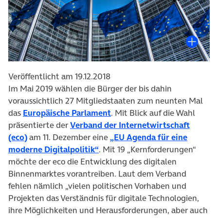
Veröffentlicht am 19.12.2018
Im Mai 2019 wählen die Bürger der bis dahin
voraussichtlich 27 Mitgliedstaaten zum neunten Mal
(öffnet in neuem Tab)
das
Europäische Parlament
. Mit Blick auf die Wahl
präsentierte der
Verband der Internetwirtschaft
(öffnet in neuem Tab)
(eco)
am 11. Dezember eine
„EU Agenda für eine
(öffnet in neuem Tab)
moderne Digitalpolitik“
. Mit 19 „Kernforderungen“
möchte der eco die Entwicklung des digitalen
Binnenmarktes vorantreiben. Laut dem Verband
fehlen nämlich „vielen politischen Vorhaben und
Projekten das Verständnis für digitale Technologien,
ihre Möglichkeiten und Herausforderungen, aber auch