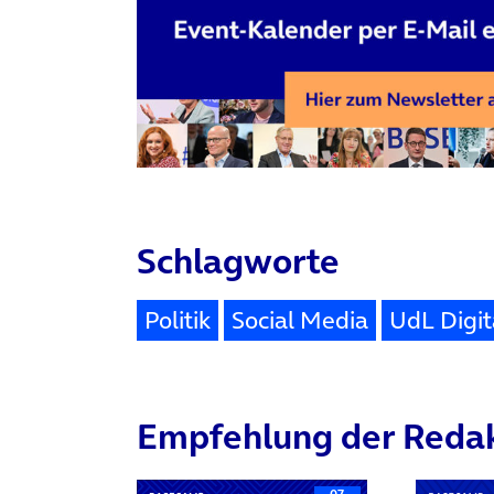
Schlagworte
Politik
Social Media
UdL Digit
Empfehlung der Reda