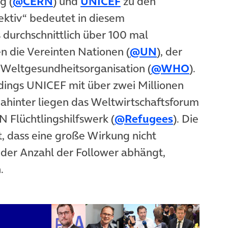
g (
@CERN
) und
UNICEF
zu den
fektiv“ bedeutet in diesem
durchschnittlich über 100 mal
n die Vereinten Nationen (
@UN
), der
eltgesundheitsorganisation (
@WHO
).
rdings UNICEF mit über zwei Millionen
dahinter liegen das Weltwirtschaftsforum
N Flüchtlingshilfswerk (
@Refugees
). Die
t, dass eine große Wirkung nicht
 der Anzahl der Follower abhängt,
.