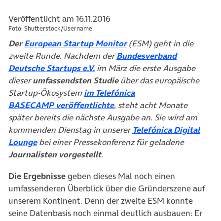
Veröffentlicht am 16.11.2016
Foto: Shutterstock/Username
(öffnet in neuem Tab)
Der
European Startup Monitor
(ESM) geht in die
zweite Runde. Nachdem der
Bundesverband
(öffnet in neuem Tab)
Deutsche Startups e.V.
im März die erste Ausgabe
dieser
umfassendsten Studie
über das europäische
Startup-Ökosystem
im Telefónica
(öffnet in neuem Tab)
BASECAMP veröffentlichte
, steht acht Monate
später bereits die nächste Ausgabe an. Sie wird am
kommenden Dienstag in unserer
Telefónica Digital
(öffnet in neuem Tab)
Lounge
bei einer Pressekonferenz für geladene
Journalisten vorgestellt
.
Die Ergebnisse
geben dieses Mal noch einen
umfassenderen Überblick über die Gründerszene auf
unserem Kontinent. Denn der zweite ESM konnte
seine Datenbasis noch einmal deutlich ausbauen: Er