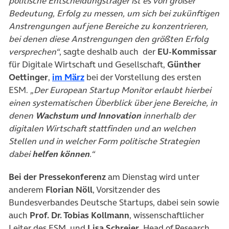
politische Entscheidungsträger ist es von großer
Bedeutung, Erfolg zu messen, um sich bei zukünftigen
Anstrengungen auf jene Bereiche zu konzentrieren,
bei denen diese Anstrengungen den größten Erfolg
versprechen“
, sagte deshalb auch der
EU-Kommissar
für Digitale Wirtschaft und Gesellschaft,
Günther
(öffnet in neuem Tab)
Oettinger
,
im März
bei der Vorstellung des ersten
ESM.
„Der European Startup Monitor erlaubt hierbei
einen systematischen Überblick über jene Bereiche, in
denen
Wachstum und Innovation
innerhalb der
digitalen Wirtschaft stattfinden und an welchen
Stellen und in welcher Form politische Strategien
dabei
helfen können
.“
Bei der Pressekonferenz
am Dienstag wird unter
anderem
Florian Nöll
, Vorsitzender des
Bundesverbandes Deutsche Startups, dabei sein sowie
auch
Prof. Dr. Tobias Kollmann
, wissenschaftlicher
Leiter des ESM, und
Lisa Schreier
, Head of Research