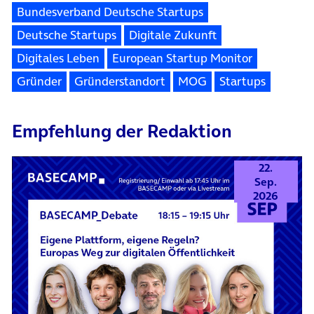
Bundesverband Deutsche Startups
Deutsche Startups
Digitale Zukunft
Digitales Leben
European Startup Monitor
Gründer
Gründerstandort
MOG
Startups
Empfehlung der Redaktion
22.
Sep.
2026