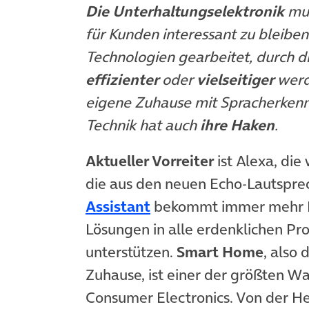
Die Unterhaltungselektronik
mus
für Kunden interessant zu bleibe
Technologien gearbeitet, durch d
effizienter
oder
vielseitiger
werde
eigene Zuhause mit Spracherkenn
Technik hat auch
ihre Haken
.
Aktueller Vorreiter
ist Alexa, di
die aus den neuen Echo-Lautspre
(öffnet in neuem Tab)
Assistant
bekommt immer mehr Fu
Lösungen in alle erdenklichen Pr
unterstützen.
Smart Home
, also
Zuhause, ist einer der größten 
Consumer Electronics. Von der H