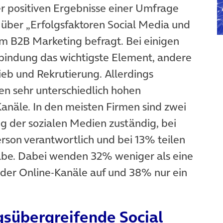
der positiven Ergebnisse einer Umfrage
m Tab)
t über „Erfolgsfaktoren Social Media und
 B2B Marketing befragt. Bei einigen
bindung das wichtigste Element, andere
ieb und Rekrutierung. Allerdings
en sehr unterschiedlich hohen
Kanäle. In den meisten Firmen sind zwei
ng der sozialen Medien zuständig, bei
rson verantwortlich und bei 13% teilen
gabe. Dabei wenden 32% weniger als eine
e der Online-Kanäle auf und 38% nur ein
gsübergreifende Social