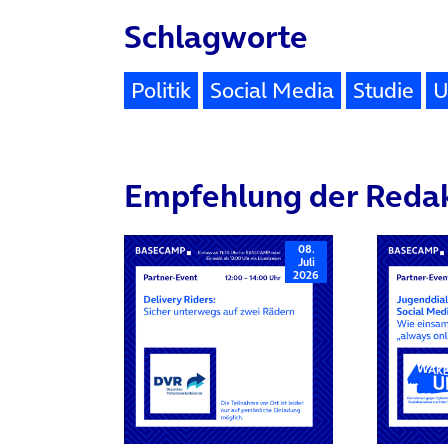
Schlagworte
Politik
Social Media
Studie
U
Empfehlung der Reda
08.
Juli
2026