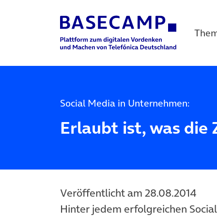
The
Main Navigation
Social Media in Unternehmen:
Erlaubt ist, was die 
Veröffentlicht am 28.08.2014
Hinter jedem erfolgreichen Social