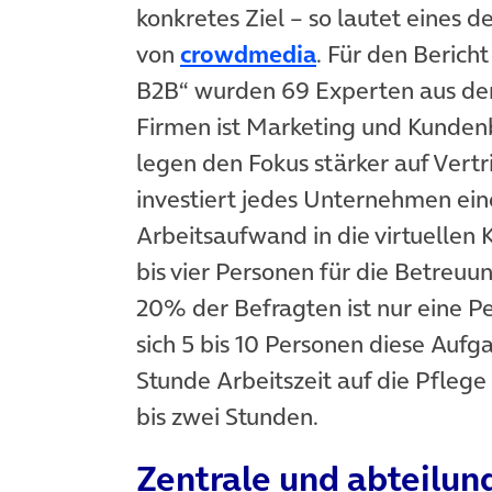
konkretes Ziel – so lautet eines 
(öffnet in neue
von
crowdmedia
. Für den Berich
B2B“ wurden 69 Experten aus dem
Firmen ist Marketing und Kunden
legen den Fokus stärker auf Vertr
investiert jedes Unternehmen ein
Arbeitsaufwand in die virtuellen 
bis vier Personen für die Betreuu
20% der Befragten ist nur eine Pe
sich 5 bis 10 Personen diese Auf
Stunde Arbeitszeit auf die Pfleg
bis zwei Stunden.
Zentrale und abteilun