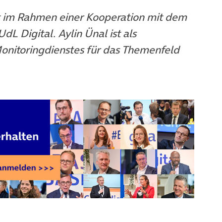
nt im Rahmen einer Kooperation mit dem
net in neuem Tab)
dL Digital. Aylin Ünal ist als
onitoringdienstes für das Themenfeld