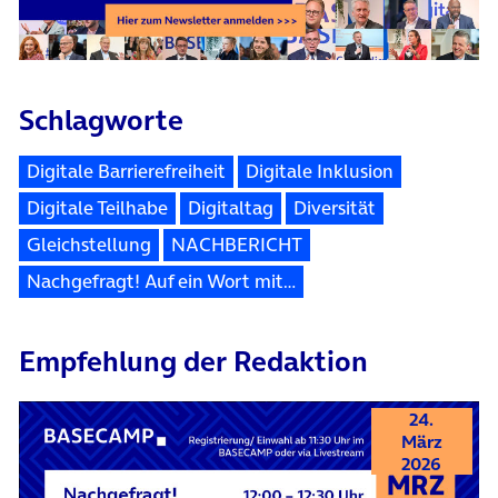
Schlagworte
Digitale Barrierefreiheit
Digitale Inklusion
Digitale Teilhabe
Digitaltag
Diversität
Gleichstellung
NACHBERICHT
Nachgefragt! Auf ein Wort mit…
Empfehlung der Redaktion
24.
März
2026