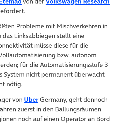
et in neuem Tab)
(öffnet in neuem Tab)
 Etemad
von der
Volkswagen Research
efordert.
ößten Probleme mit Mischverkehren in
das Linksabbiegen stellt eine
nnektivität müsse diese für die
(Vollautomatisierung bzw. autonom
erden; für die Automatisierungsstufe 3
as System nicht permanent überwacht
t nötig.
uem Tab)
(öffnet in neuem Tab)
ager von
Uber
Germany, geht dennoch
Fahren zuerst in den Ballungsräumen
ionen noch auf einen Operator an Bord