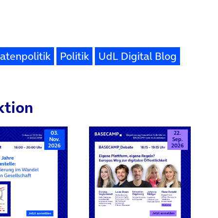
atenpolitik
Politik
UdL Digital Blog
ktion
03.
22.
Nov.
Sep.
2026
2026