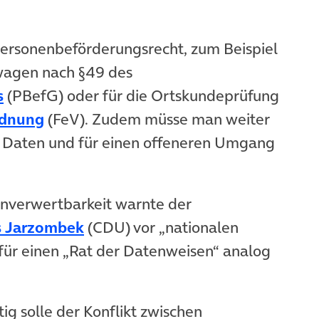
ersonenbeförderungsrecht, zum Beispiel
twagen nach §49 des
(öffnet in neuem Tab)
s
(PBefG) oder für die Ortskundeprüfung
(öffnet in neuem Tab)
rdnung
(FeV). Zudem müsse man weiter
 Daten und für einen offeneren Umgang
nverwertbarkeit warnte der
(öffnet in neuem Tab)
 Jarzombek
(CDU) vor „nationalen
 für einen „Rat der Datenweisen“ analog
tig solle der Konflikt zwischen