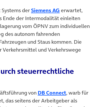
uem Tab)
(öffnet in neuem Ta
c Systems der
Siemens AG
erwartet,
 Ende der Intermodalität einleiten
rlagerung vom ÖPNV zum individuellen
ieg des autonom fahrenden
 Fahrzeugen und Staus kommen. Die
er Verkehrsmittel und Verkehrswege
urch steuerrechtliche
(öffnet in neuem
chäftsführung von
DB Connect
, warb für
, das seitens der Arbeitgeber als