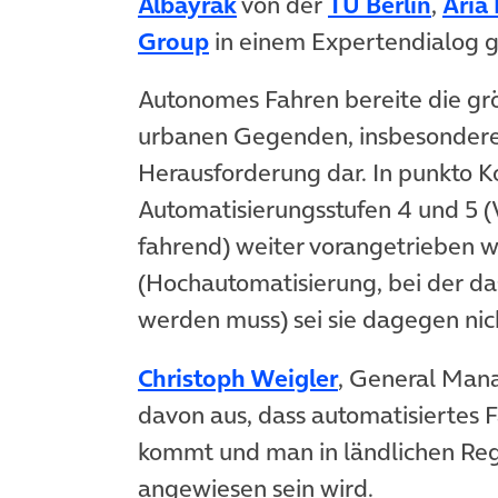
(öffnet in neuem Tab)
(öffn
Albayrak
von der
TU Berlin
,
Aria
(öffnet in neuem Tab)
Group
in einem Expertendialog g
Autonomes Fahren bereite die gr
urbanen Gegenden, insbesondere 
Herausforderung dar. In punkto Ko
Automatisierungsstufen 4 und 5 
fahrend) weiter vorangetrieben w
(Hochautomatisierung, bei der d
werden muss) sei sie dagegen nich
(öffnet in ne
Christoph Weigler
, General Man
davon aus, dass automatisiertes 
kommt und man in ländlichen Reg
angewiesen sein wird.