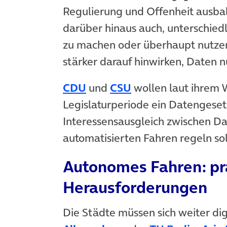
Regulierung und Offenheit ausba
darüber hinaus auch, unterschied
zu machen oder überhaupt nutzen 
stärker darauf hinwirken, Daten 
(öffnet in neuem Tab)
(öffnet in neuem T
CDU
und
CSU
wollen laut ihrem
Legislaturperiode ein Datengeset
Interessensausgleich zwischen D
automatisierten Fahren regeln sol
Autonomes Fahren: pr
Herausforderungen
Die Städte müssen sich weiter dig