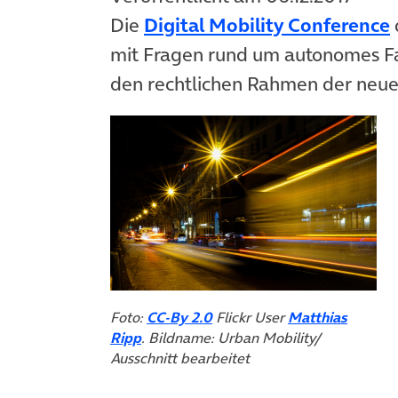
Die
Digital Mobility Conference
mit Fragen rund um autonomes F
den rechtlichen Rahmen der neuen
(öffnet in neuem Tab)
Foto:
CC-By 2.0
Flickr User
Matthias
(öffnet in neuem Tab)
Ripp
. Bildname: Urban Mobility/
Ausschnitt bearbeitet