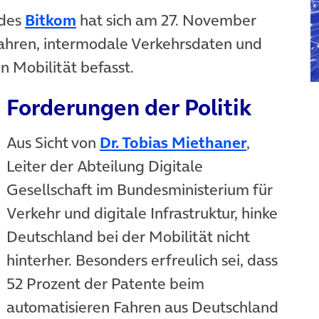
(öffnet in neuem Tab)
(öffnet in neuem Tab)
des
Bitkom
hat sich am 27. November
ahren, intermodale Verkehrsdaten und
 Mobilität befasst.
Forderungen der Politik
(öffnet i
Aus Sicht von
Dr. Tobias Miethaner
,
Leiter der Abteilung Digitale
Gesellschaft im Bundesministerium für
Verkehr und digitale Infrastruktur, hinke
Deutschland bei der Mobilität nicht
hinterher. Besonders erfreulich sei, dass
52 Prozent der Patente beim
automatisieren Fahren aus Deutschland