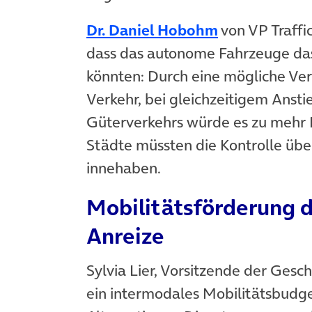
(öffnet in ne
Dr. Daniel Hobohm
von VP Traffi
dass das autonome Fahrzeuge das
könnten: Durch eine mögliche Ve
Verkehr, bei gleichzeitigem Anst
Güterverkehrs würde es zu mehr
Städte müssten die Kontrolle üb
innehaben.
Mobilitätsförderung d
Anreize
Sylvia Lier, Vorsitzende der Ges
ein intermodales Mobilitätsbudget