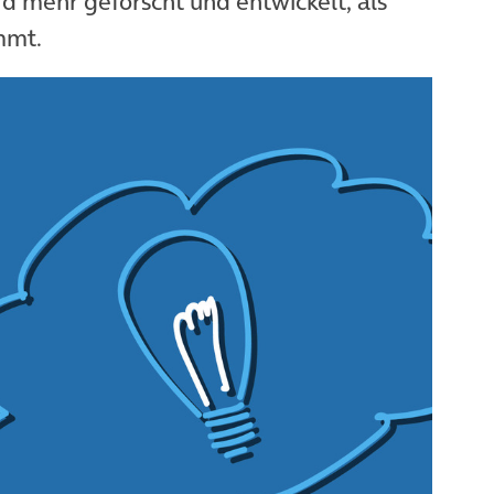
d mehr geforscht und entwickelt, als
mmt.