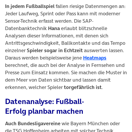
In jedem Fußballspiel
fallen riesige Datenmengen an:
Jeder Laufweg, Sprint oder Pass kann mit moderner
Sensor-Technik erfasst werden. Die SAP-
Datenbanktechnik
Hana
erlaubt blitzschnelle
Analysen dieser Informationen, mit denen sich
Antrittsgeschwindigkeit, Ballkontakte und das Tempo
einzelner
Spieler sogar in Echtzeit
auswerten lassen.
(öffnet in 
Daraus werden beispielsweise jene
Heatmaps
berechnet, die auch bei der Analyse in Fernsehen und
Presse zum Einsatz kommen. Sie machen die Muster in
dem Meer von Daten sichtbar und lassen damit
erkennen, welcher Spieler
torgefährlich ist
.
Datenanalyse: Fußball-
Erfolg planbar machen
Auch Bundesligavereine
wie Bayern München oder
die TSG Hoffenheim arbeiten mit solcher Technik.