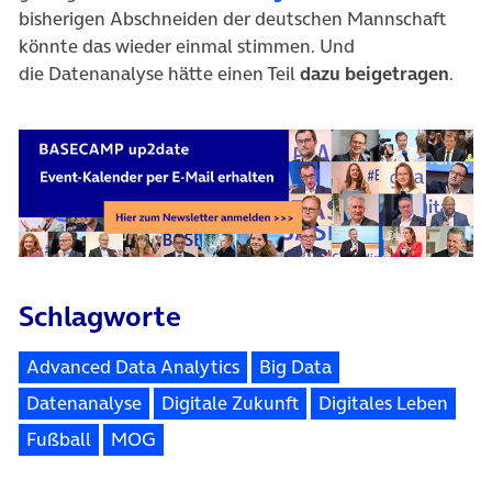
bisherigen Abschneiden der deutschen Mannschaft
könnte das wieder einmal stimmen. Und
die Datenanalyse hätte einen Teil
dazu beigetragen
.
Schlagworte
Advanced Data Analytics
Big Data
Datenanalyse
Digitale Zukunft
Digitales Leben
Fußball
MOG