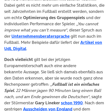
Dabei geht es nicht mehr um einfache Statistiken, die
seit Jahrzehnten im Fußball erstellt werden, sondern
um echte
Optimierung des Gruppenspiels
und der
individuellen Performance der Spieler.
„You cannot
improve what you can’t measure“
, dieser Spruch aus
(öffnet in neuem Tab)
der
Unternehmensberatersprache
gilt nun auch im
Fußball. Mehr Beispiele dafür liefert der
Artikel von
(öffnet in neuem Tab)
UdL Digital
.
Doch vielleicht
gilt bei der jetzigen
Europameisterschaft auch eine andere
bekannte Aussage. Sie ließ sich damals ebenfalls aus
den Daten erkennen, aber sie wurde noch ganz ohne
Rechenpower getroffen:
„
Fußball ist ein einfaches
Spiel.
22 Männer jagen 90 Minuten lang einem Ball
nach, und am Ende gewinnen die Deutschen“
, sagte
(öffnet in neu
der Stürmerstar
Gary Lineker
schon 1990
. Nach dem
(öffnet in neuem Ta
gestrigen
Ausscheiden von England
und dem