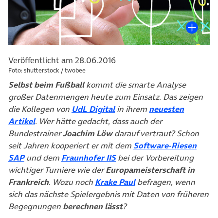
Veröffentlicht am 28.06.2016
Foto: shutterstock / twobee
Selbst beim Fußball
kommt die smarte Analyse
großer Datenmengen heute zum Einsatz. Das zeigen
(öffnet in neuem Tab)
die Kollegen von
UdL Digital
in ihrem
neuesten
(öffnet in neuem Tab)
Artikel
. Wer hätte gedacht, dass auch der
Bundestrainer
Joachim Löw
darauf vertraut? Schon
seit Jahren kooperiert er mit dem
Software-Riesen
(öffnet in neuem Tab)
(öffnet in neuem Tab)
SAP
und dem
Fraunhofer IIS
bei der Vorbereitung
wichtiger Turniere wie der
Europameisterschaft in
(öffnet in neuem Tab)
Frankreich
. Wozu noch
Krake Paul
befragen, wenn
sich das nächste Spielergebnis mit Daten von früheren
Begegnungen
berechnen lässt
?