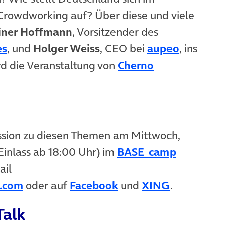
Crowdworking auf? Über diese und viele
iner Hoffmann
, Vorsitzender des
es
, und
Holger Weiss
, CEO bei
aupeo
, ins
d die Veranstaltung von
Cherno
ussion zu diesen Themen am Mittwoch,
Einlass ab 18:00 Uhr) im
BASE_camp
ail
a.com
oder auf
Facebook
und
XING
.
Talk