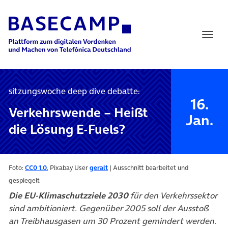
Main Navigation
sitzungswoche deep dive debatte:
16.
Verkehrswende – Heißt
Jan.
die Lösung E-Fuels?
Foto:
CC0 1.0
, Pixabay User
geralt
| Ausschnitt bearbeitet und
gespiegelt
Die EU-Klimaschutzziele 2030
für den Verkehrssektor
sind ambitioniert. Gegenüber 2005 soll der Ausstoß
an Treibhausgasen um 30 Prozent gemindert werden.