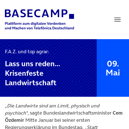
Main Navigation
F.A.Z. und top agrar:
09.
Lass uns reden…
Mai
Krisenfeste
Landwirtschaft
„Die Landwirte sind am Limit, physisch und
psychisch“
, sagte Bundeslandwirtschaftsminister
Cem
Özdemir
Mitte Januar bei seiner ersten
Regierungserklärung im Bundestag.
„Statt