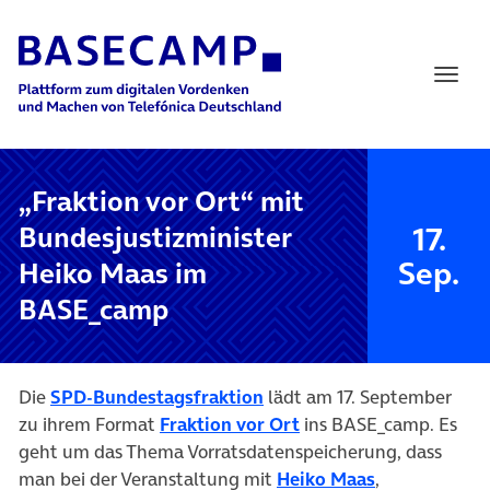
Main Navigation
„Fraktion vor Ort“ mit
17.
Bundesjustizminister
Sep.
Heiko Maas im
BASE_camp
(öffnet in neuem Tab)
Die
SPD-Bundestagsfraktion
lädt am 17. September
(öffnet in neuem Tab)
zu ihrem Format
Fraktion vor Ort
ins
BASE_camp
. Es
geht um das Thema Vorratsdatenspeicherung, dass
(öffnet in ne
man bei der Veranstaltung mit
Heiko Maas
,