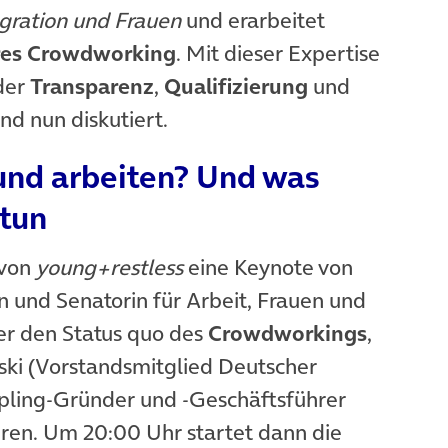
egration und Frauen
und erarbeitet
aires Crowdworking
. Mit dieser Expertise
der
Transparenz
,
Qualifizierung
und
und nun diskutiert.
und arbeiten? Und was
 tun
 von
young+restless
eine Keynote von
n und Senatorin für Arbeit, Frauen und
ber den Status quo des
Crowdworkings
,
nski (Vorstandsmitglied Deutscher
pling-Gründer und -Geschäftsführer
eren. Um 20:00 Uhr startet dann die