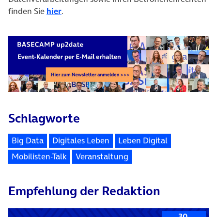
finden Sie
hier
.
Schlagworte
Big Data
Digitales Leben
Leben Digital
Mobilisten-Talk
Veranstaltung
Empfehlung der Redaktion
30.