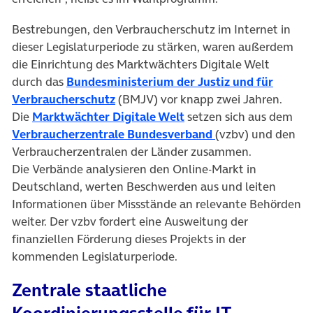
Bestrebungen, den Verbraucherschutz im Internet in
dieser Legislaturperiode zu stärken, waren außerdem
die Einrichtung des Marktwächters Digitale Welt
durch das
Bundesministerium der Justiz und für
(öffnet in neuem Tab)
Verbraucherschutz
(BMJV) vor knapp zwei Jahren.
(öffnet in neuem Tab)
Die
Marktwächter Digitale Welt
setzen sich aus dem
(öffnet in neuem 
Verbraucherzentrale Bundesverband
(vzbv) und den
Verbraucherzentralen der Länder zusammen.
Die Verbände analysieren den Online-Markt in
Deutschland, werten Beschwerden aus und leiten
Informationen über Missstände an relevante Behörden
weiter. Der vzbv fordert eine Ausweitung der
finanziellen Förderung dieses Projekts in der
kommenden Legislaturperiode.
Zentrale staatliche
Koordinierungsstelle für IT-