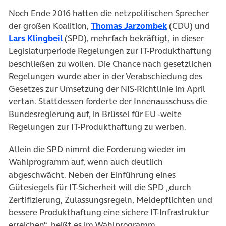
Noch Ende 2016 hatten die netzpolitischen Sprecher
(öffnet in neu
der großen Koalition,
Thomas Jarzombek
(CDU) und
(öffnet in neuem Tab)
Lars Klingbeil
(SPD), mehrfach bekräftigt, in dieser
Legislaturperiode Regelungen zur IT-Produkthaftung
beschließen zu wollen. Die Chance nach gesetzlichen
Regelungen wurde aber in der Verabschiedung des
Gesetzes zur Umsetzung der NIS-Richtlinie im April
vertan. Stattdessen forderte der Innenausschuss die
Bundesregierung auf, in Brüssel für EU -weite
Regelungen zur IT-Produkthaftung zu werben.
Allein die SPD nimmt die Forderung wieder im
Wahlprogramm auf, wenn auch deutlich
abgeschwächt. Neben der Einführung eines
Gütesiegels für IT-Sicherheit will die SPD „durch
Zertifizierung, Zulassungsregeln, Meldepflichten und
bessere Produkthaftung eine sichere IT-Infrastruktur
erreichen“, heißt es im Wahlprogramm.