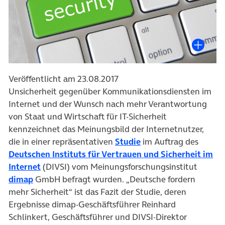
Veröffentlicht am 23.08.2017
Unsicherheit gegenüber Kommunikationsdiensten im
Internet und der Wunsch nach mehr Verantwortung
von Staat und Wirtschaft für IT-Sicherheit
kennzeichnet das Meinungsbild der Internetnutzer,
(öffnet in neuem Tab)
die in einer repräsentativen
Studie
im Auftrag des
Deutschen Instituts für Vertrauen und Sicherheit im
(öffnet in neuem Tab)
Internet
(DIVSI) vom Meinungsforschungsinstitut
(öffnet in neuem Tab)
dimap
GmbH befragt wurden. „Deutsche fordern
mehr Sicherheit“ ist das Fazit der Studie, deren
Ergebnisse dimap-Geschäftsführer Reinhard
Schlinkert, Geschäftsführer und DIVSI-Direktor