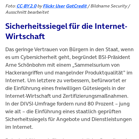
(öffnet in neuem Tab)
(öffnet in neuem Tab)
(öffnet in neuem Tab)
Foto:
CC-BY 2.0
by
Flickr User
GotCredit
/ Bildname Security /
Ausschnitt bearbeitet
Sicherheitssiegel für die Internet-
Wirtschaft
Das geringe Vertrauen von Bürgern in den Staat, wenn
es um Cybersicherheit geht, begründet BSI-Präsident
Arne Schönbohm mit einem „Sammelsurium von
Hackerangriffen und mangelnder Produktqualität” im
Internet. Um letztere zu verbessern, befürwortet er
die Einführung eines freiwilligen Gütesiegels in der
Internet-Wirtschaft und Zertifizierungsmaßnahmen.
In der DIVSI-Umfrage fordern rund 80 Prozent – jung
wie alt – die Einführung eines staatlich geprüften
Sicherheitssiegels für Angebote und Dienstleistungen
im Internet.