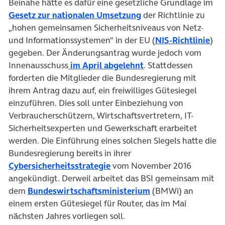
Beinahe hätte es dafür eine gesetzliche Grundlage im
(öffnet in neuem Tab)
Gesetz zur nationalen Umsetzung
der Richtlinie zu
„hohen gemeinsamen Sicherheitsniveaus von Netz-
(öf
und Informationssystemen“ in der EU (
NIS-Richtlinie
)
gegeben. Der Änderungsantrag wurde jedoch vom
(öffnet in neuem Tab
Innenausschuss
im April abgelehnt
. Stattdessen
forderten die Mitglieder die Bundesregierung mit
ihrem Antrag dazu auf, ein freiwilliges Gütesiegel
einzuführen. Dies soll unter Einbeziehung von
Verbraucherschützern, Wirtschaftsvertretern, IT-
Sicherheitsexperten und Gewerkschaft erarbeitet
werden. Die Einführung eines solchen Siegels hatte die
Bundesregierung bereits in ihrer
(öffnet in neuem Tab)
Cybersicherheitsstrategie
vom November 2016
angekündigt. Derweil arbeitet das BSI gemeinsam mit
(öffnet in neuem T
dem
Bundeswirtschaftsministerium
(BMWi) an
einem ersten Gütesiegel für Router, das im Mai
nächsten Jahres vorliegen soll.