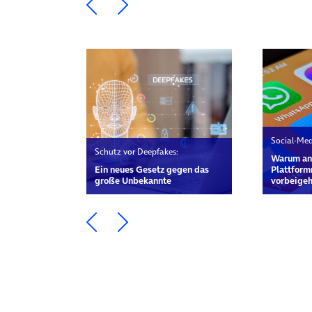
Ein Element zurück blättern
Ein Element weiter blätte
Social-Med
Schutz vor Deepfakes:
Warum a
Ein neues Gesetz gegen das
Plattform
große Unbekannte
vorbeigeh
Ein Element zurück blättern
Ein Element weiter blätte