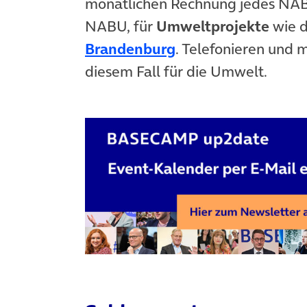
monatlichen Rechnung jedes NAB
NABU, für
Umweltprojekte
wie 
(öffnet in neuem T
Brandenburg
. Telefonieren und 
diesem Fall für die Umwelt.