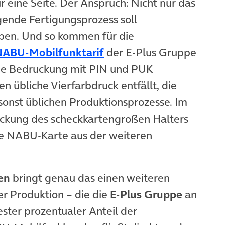
ur eine Seite. Der Anspruch: Nicht nur das
ende Fertigungsprozess soll
ben. Und so kommen für die
(öffnet in neuem Tab)
ABU-Mobilfunktarif
der E-Plus Gruppe
die Bedruckung mit PIN und PUK
n übliche Vierfarbdruck entfällt, die
 sonst üblichen Produktionsprozesse. Im
tückung des scheckkartengroßen Halters
ie NABU-Karte aus der weiteren
en
bringt genau das einen weiteren
er Produktion – die die
E-Plus Gruppe
an
ester prozentualer Anteil der