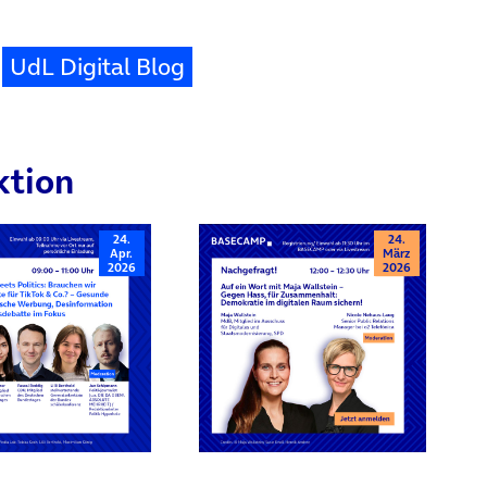
UdL Digital Blog
ktion
24.
24.
Apr.
März
2026
2026