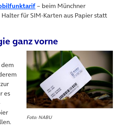
(öffnet in neuem Tab)
ilfunktarif
– beim Münchner
Halter für SIM-Karten aus Papier statt
gie ganz vorne
s dem
n neuem Tab)
nderem
 zur
r es
-
ier
Foto: NABU
llen.