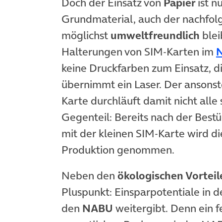
Doch der Einsatz von
Papier
ist n
Grundmaterial, auch der nachfolg
möglichst
umweltfreundlich
blei
Halterungen von SIM-Karten im
N
keine Druckfarben zum Einsatz, 
übernimmt ein Laser. Der ansonste
Karte durchläuft damit nicht alle
Gegenteil: Bereits nach der Bes
mit der kleinen SIM-Karte wird d
Produktion genommen.
Neben den
ökologischen Vorteil
Pluspunkt: Einsparpotentiale in d
den
NABU
weitergibt. Denn ein f