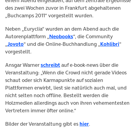
einem Abend eingeladen, auf dem zentrale Ergebnisse
des zwei Wochen zuvor in Frankfurt abgehaltenen
„Buchcamps 2011“ vorgestellt wurden.
Neben „Euryclia“ wurden an dem Abend auch die
Autorenplattform „
Neobooks
“, die Community
„
Jovoto
“ und die Online-Buchhandlung „
Kohlibri
“
vorgestellt.
Ansgar Warner
schreibt
auf e-book-news über die
Veranstaltung: „Wenn die Crowd nicht gerade Videos
schaut oder sich Karmapunkte auf sozialen
Plattformen erwirbt, liest sie natürlich auch mal, und
nicht selten noch offline. Bestellt werden die
Holzmedien allerdings auch von ihren vehementesten
Vertretern immer öfter online.“
(öffnet in neuem Ta
Bilder der Veranstaltung gibt es
hier
.