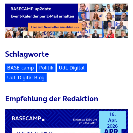
Schlagworte
BASE_camp
Politik
UdL Digital
UdL Digital Blog
Empfehlung der Redaktion
16.
Apr.
2026