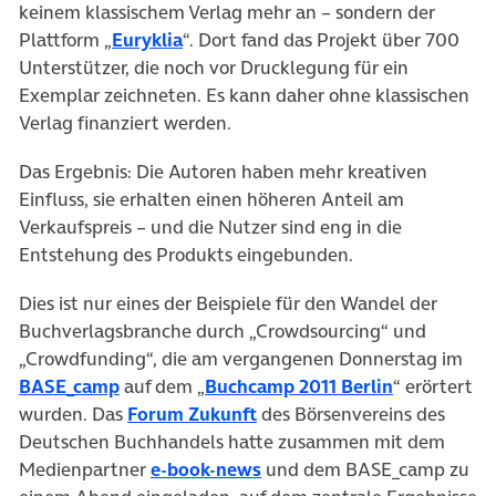
keinem klassischem Verlag mehr an – sondern der
Plattform „
Euryklia
“. Dort fand das Projekt über 700
Unterstützer, die noch vor Drucklegung für ein
Exemplar zeichneten. Es kann daher ohne klassischen
Verlag finanziert werden.
Das Ergebnis: Die Autoren haben mehr kreativen
Einfluss, sie erhalten einen höheren Anteil am
Verkaufspreis – und die Nutzer sind eng in die
Entstehung des Produkts eingebunden.
Dies ist nur eines der Beispiele für den Wandel der
Buchverlagsbranche durch „Crowdsourcing“ und
„Crowdfunding“, die am vergangenen Donnerstag im
(öffnet in neuem Tab)
(öffnet in 
BASE_camp
auf dem „
Buchcamp 2011 Berlin
“ erörtert
wurden. Das
Forum Zukunft
des Börsenvereins des
Deutschen Buchhandels hatte zusammen mit dem
Medienpartner
e-book-news
und dem BASE_camp zu