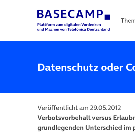
The
Main Navigation
Datenschutz oder C
Veröffentlicht am 29.05.2012
Verbotsvorbehalt versus Erlaub
grundlegenden Unterschied im p