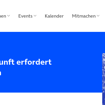
men
Events
Kalender
Mitmachen
unft erfordert
n