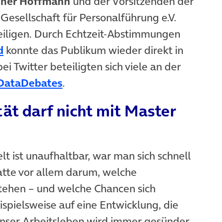
iner Hoffmann
und der Vorsitzenden der
esellschaft für Personalführung e.V.
teiligen. Durch Echtzeit-Abstimmungen
(öffnet in neuem Tab)
d
konnte das Publikum wieder direkt in
i Twitter beteiligten sich viele an der
(öffnet in neuem Tab)
DataDebates
.
tät darf nicht mit Master
t ist unaufhaltbar, war man sich schnell
batte vor allem darum, welche
tehen – und welche Chancen sich
spielsweise auf eine Entwicklung, die
Unser Arbeitsleben wird immer gesünder,