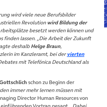
rung wird viele neue Berufsbilder
ustriellen Revolution
wird Bildung der
Arbeitsplätze besetzt werden können und
 finden lassen. „Die Arbeit der Zukunft
sagte deshalb
Helge Braun
,
zlerin im Kanzleramt, bei der
vierten
ebates mit Telefónica Deutschland als
Gottschlich
schon zu Beginn der
den immer mehr lernen müssen mit
anaging Director Human Resources von
m einführenden Vortrag gesagt.
„Dabei