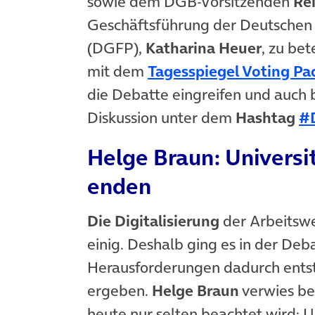
sowie dem DGB-Vorsitzenden
Re
Geschäftsführung der Deutschen G
(DGFP),
Katharina Heuer
, zu be
mit dem
Tagesspiegel Voting Pa
die Debatte eingreifen und auch be
Diskussion unter dem
Hashtag
#
Helge Braun: Universi
enden
Die Digitalisierung
der Arbeitswel
einig. Deshalb ging es in der De
Herausforderungen dadurch ents
ergeben.
Helge Braun
verwies bei
heute nur selten beachtet wird: 