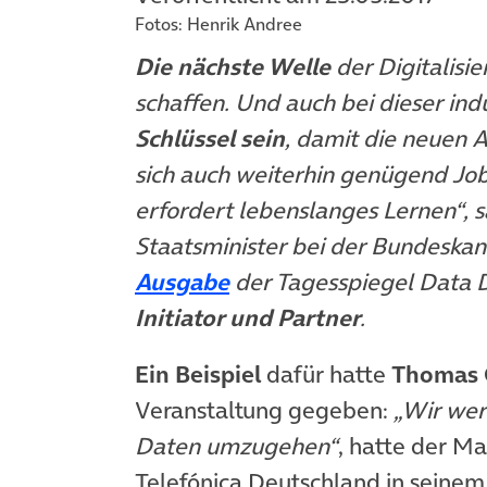
Fotos: Henrik Andree
Die nächste Welle
der Digitalisie
schaffen. Und auch bei dieser ind
Schlüssel sein
, damit die neuen 
sich auch weiterhin genügend Jobs
erfordert lebenslanges Lernen“, 
Staatsminister bei der Bundeskan
(öffnet in neuem Tab)
Ausgabe
der Tagesspiegel Data D
Initiator und Partner
.
Ein Beispiel
dafür hatte
Thomas 
Veranstaltung gegeben:
„Wir wer
Daten umzugehen“
, hatte der M
Telefónica Deutschland in seine