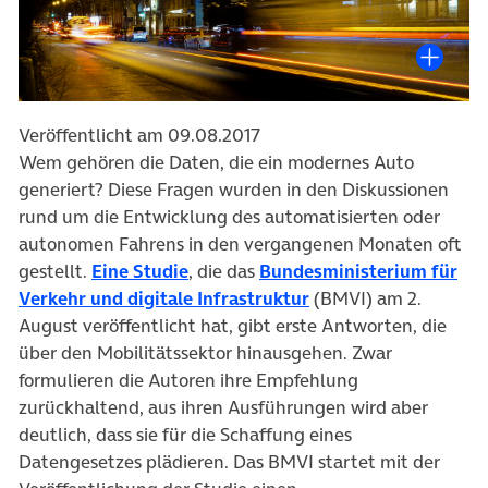
Veröffentlicht am 09.08.2017
Wem gehören die Daten, die ein modernes Auto
generiert? Diese Fragen wurden in den Diskussionen
rund um die Entwicklung des automatisierten oder
autonomen Fahrens in den vergangenen Monaten oft
(öffnet in neuem Tab)
gestellt.
Eine Studie
, die das
Bundesministerium für
(öffnet in neuem Tab
Verkehr und digitale Infrastruktur
(BMVI) am 2.
August veröffentlicht hat, gibt erste Antworten, die
über den Mobilitätssektor hinausgehen. Zwar
formulieren die Autoren ihre Empfehlung
zurückhaltend, aus ihren Ausführungen wird aber
deutlich, dass sie für die Schaffung eines
Datengesetzes plädieren. Das BMVI startet mit der