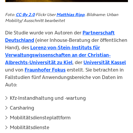
(öffnet in neuem Tab)
(öffnet in neuem Tab)
Foto:
CC-By 2.0
Flickr User
Matthias Ripp
. Bildname: Urban
Mobility/ Ausschnitt bearbeitet
Die Studie wurde von Autoren der
Partnerschaft
(öffnet in neuem Tab)
Deutschland
(einer Inhouse-Beratung der öffentlichen
Hand), des
Lorenz-von-Stein-Instituts für
Verwaltungswissenschaften an der Christian-
(öffnet in neuem Tab)
(öf
Albrechts-Universität zu Kiel
, der
Universität Kassel
(öffnet in neuem Tab)
und von
Fraunhofer Fokus
erstellt. Sie betrachten in
Fallstudien fünf Anwendungsbereiche von Daten im
Auto:
Kfz-Instandhaltung und -wartung
Carsharing
Mobilitätsdiensteplattform
Mobilitätsdienste