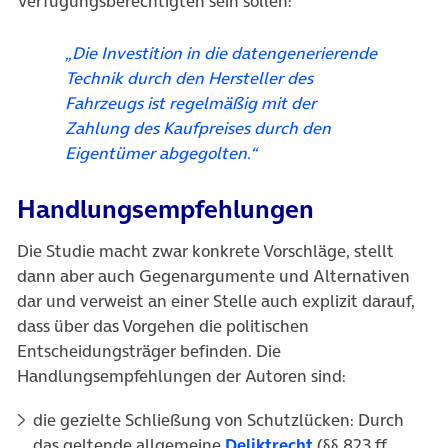
Verfügungsberechtigten sein sollen:
„Die Investition in die datengenerierende
Technik durch den Hersteller des
Fahrzeugs ist regelmäßig mit der
Zahlung des Kaufpreises durch den
Eigentümer abgegolten.“
Handlungsempfehlungen
Die Studie macht zwar konkrete Vorschläge, stellt
dann aber auch Gegenargumente und Alternativen
dar und verweist an einer Stelle auch explizit darauf,
dass über das Vorgehen die politischen
Entscheidungsträger befinden. Die
Handlungsempfehlungen der Autoren sind:
die gezielte Schließung von Schutzlücken: Durch
(öffnet in neuem 
das geltende allgemeine
Deliktrecht
(§§ 823 ff.