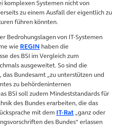
i komplexen Systemen nicht von
erseits zu einem Ausfall der eigentlich zu
turen führen könnten.
rter Bedrohungslagen von IT-Systemen
(öffnet in neuem Tab)
mme wie
REGIN
haben die
sse des BSI im Vergleich zum
chmals ausgeweitet. So sind die
, das Bundesamt „zu unterstützen und
mtes zu behördeninternen
Das BSI soll zudem Mindeststandards für
chnik des Bundes erarbeiten, die das
t in neuem Tab)
(öffnet in neuem T
ücksprache mit dem
IT-Rat
„ganz oder
ungsvorschriften des Bundes“ erlassen