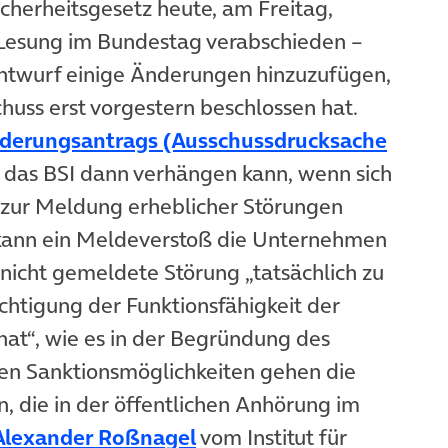
icherheitsgesetz heute, am Freitag,
r Lesung im Bundestag verabschieden –
Entwurf einige Änderungen hinzuzufügen,
huss erst vorgestern beschlossen hat.
derungsantrags (Ausschussdrucksache
e das BSI dann verhängen kann, wenn sich
 zur Meldung erheblicher Störungen
 kann ein Meldeverstoß die Unternehmen
 nicht gemeldete Störung „tatsächlich zu
chtigung der Funktionsfähigkeit der
in neuem Tab)
hat“, wie es in der Begründung des
sen Sanktionsmöglichkeiten gehen die
n, die in der öffentlichen Anhörung im
(öffnet in neuem Tab)
 Alexander Roßnagel
vom Institut für