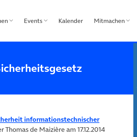
men
Events
Kalender
Mitmachen
icherheitsgesetz
cherheit informationstechnischer
er Thomas de Maizière am 17.12.2014