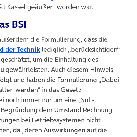
tät Kassel geäußert worden war.
as BSI
außerdem die Formulierung, dass die
(öffnet in neuem Tab)
d der Technik
lediglich „berücksichtigen“
ngeschätzt, um die Einhaltung des
 zu gewährleisten. Auch diesem Hinweis
folgt und haben die Formulierung „Dabei
halten werden“ in das Gesetz
i noch immer nur um eine „Soll-
 der Begründung dem Umstand Rechnung,
rungen bei Betriebssystemen nicht
nen, da „deren Auswirkungen auf die