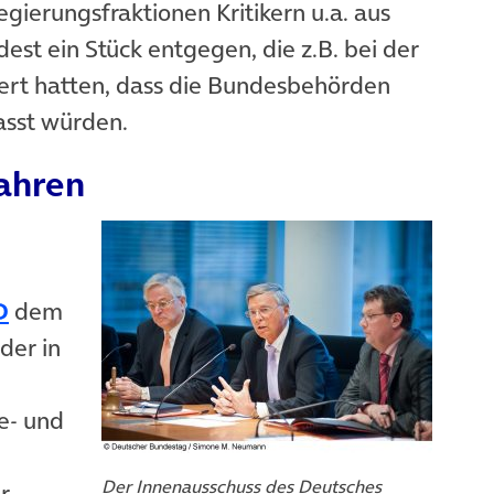
gierungsfraktionen Kritikern u.a. aus
st ein Stück entgegen, die z.B. bei der
ert hatten, dass die Bundesbehörden
asst würden.
Jahren
 in neuem Tab)
(öffnet in neuem Tab)
D
dem
der in
e- und
Der Innenausschuss des Deutsches
r