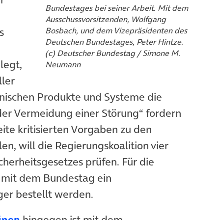
Bundestages bei seiner Arbeit. Mit dem
Ausschussvorsitzenden, Wolfgang
s
Bosbach, und dem Vizepräsidenten des
Deutschen Bundestages, Peter Hintze.
(c) Deutscher Bundestag / Simone M.
legt,
Neumann
ler
hnischen Produkte und Systeme die
der Vermeidung einer Störung“ fordern
te kritisierten Vorgaben zu den
n, will die Regierungskoalition vier
cherheitsgesetzes prüfen. Für die
)
 mit dem Bundestag ein
ger bestellt werden.
(öffnet in neuem Tab)
ünen
hingegen ist mit dem