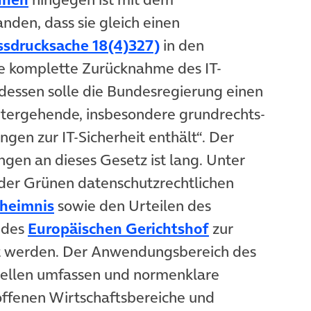
nden, dass sie gleich einen
(öffnet in neuem Tab)
ssdrucksache 18(4)327)
in den
ie komplette Zurücknahme des IT-
tdessen solle die Bundesregierung einen
itergehende, insbesondere grundrechts-
gen zur IT-Sicherheit enthält“. Der
gen an dieses Gesetz ist lang. Unter
der Grünen datenschutzrechtlichen
(öffnet in neuem Tab)
heimnis
sowie den Urteilen des
net in neuem Tab)
(öffnet in neu
 des
Europäischen Gerichtshof
zur
t werden. Der Anwendungsbereich des
Stellen umfassen und normenklare
offenen Wirtschaftsbereiche und