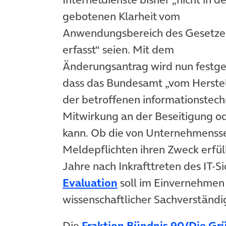
gebotenen Klarheit vom
Anwendungsbereich des Gesetze
erfasst“ seien. Mit dem
Änderungsantrag wird nun festge
dass das Bundesamt „vom Herstel
der betroffenen informationstec
Mitwirkung an der Beseitigung o
kann. Ob die von Unternehmenssei
Meldepflichten ihren Zweck erfülle
Jahre nach Inkrafttreten des IT-Si
(öffnet in neuem Tab
Evaluation
soll im Einvernehmen
wissenschaftlicher Sachverständi
Die
Fraktion Bündnis 90/Die Gr