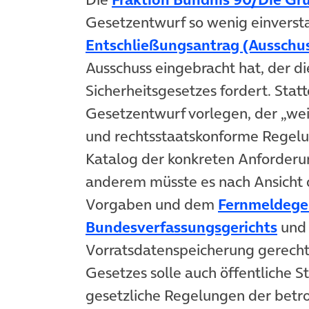
Gesetzentwurf so wenig einversta
Entschließungsantrag (Ausschu
Ausschuss eingebracht hat, der d
Sicherheitsgesetzes fordert. Stat
Gesetzentwurf vorlegen, der „we
und rechtsstaatskonforme Regelun
Katalog der konkreten Anforderun
anderem müsste es nach Ansicht 
Vorgaben und dem
Fernmeldege
(öff
Bundesverfassungsgerichts
und
Vorratsdatenspeicherung gerech
Gesetzes solle auch öffentliche 
gesetzliche Regelungen der betr