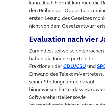
kann. Auch hiermit kommen die Re
den Reihen der Opposition zuminde
ersten Lesung des Gesetzes moni
nicht von dem Gesetzentwurf erf
Evaluation nach vier 
Zumindest teilweise entsprochen
haben die Innenexperten der
(öffnet
Fraktionen der
CDU/CSU
und
SP
Einwand des Telekom-Vertreters, 
seiner Stellungnahme darauf
hingewiesen hatte, dass Hardwar
Softwarehersteller sowie
Internetdienste bisher „nicht in de