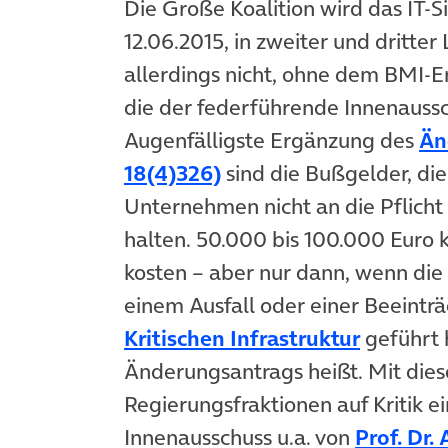
Die Große Koalition wird das IT-S
12.06.2015, in zweiter und dritte
allerdings nicht, ohne dem BMI-
die der federführende Innenaussc
Augenfälligste Ergänzung des
Än
(öffnet in neuem Tab)
18(4)326)
sind die Bußgelder, di
Unternehmen nicht an die Pflicht
halten. 50.000 bis 100.000 Euro
kosten – aber nur dann, wenn die
einem Ausfall oder einer Beeinträ
(öffnet 
Kritischen Infrastruktur
geführt 
Änderungsantrags heißt. Mit die
Regierungsfraktionen auf Kritik ei
Innenausschuss u.a. von
Prof. Dr.