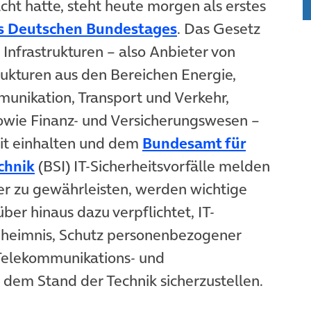
cht hatte, steht heute morgen als erstes
(öffnet in neuem T
s Deutschen Bundestages
. Das Gesetz
r Infrastrukturen – also Anbieter von
trukturen aus den Bereichen Energie,
unikation, Transport und Verkehr,
owie Finanz- und Versicherungswesen –
eit einhalten und dem
Bundesamt für
(öffnet in neuem Tab)
chnik
(BSI) IT-Sicherheitsvorfälle melden
r zu gewährleisten, werden wichtige
er hinaus dazu verpflichtet, IT-
eheimnis, Schutz personenbezogener
 Telekommunikations- und
dem Stand der Technik sicherzustellen.