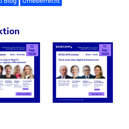
l Blog
Urheberrecht
ktion
22.
17.
Sep.
Sep.
2026
2026
rn