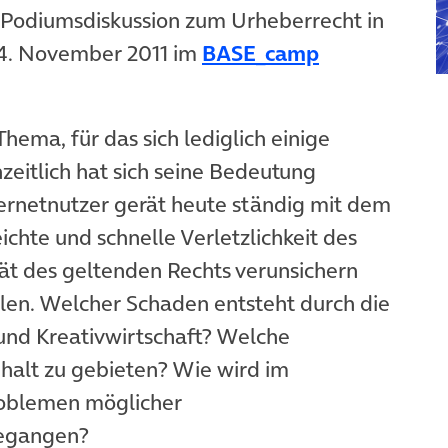
in neuem Tab)
r Podiumsdiskussion zum Urheberrecht in
(öffnet in n
24. November 2011 im
BASE_camp
hema, für das sich lediglich einige
zeitlich hat sich seine Bedeutung
ernetnutzer gerät heute ständig mit dem
ichte und schnelle Verletzlichkeit des
ät des geltenden Rechts verunsichern
llen. Welcher Schaden entsteht durch die
- und Kreativwirtschaft? Welche
nhalt zu gebieten? Wie wird im
roblemen möglicher
egangen?