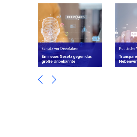
Schutz vor Deepfakes:
Politische
Ein neues Gesetz gegen das
Transpare
große Unbekannte
Nebenwir
Ein Element zurück blättern
Ein Element weiter blätte