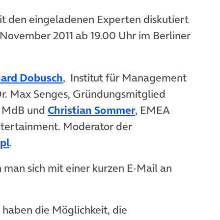
t den eingeladenen Experten diskutiert
November 2011 ab 19.00 Uhr im Berliner
(öffnet in neuem Tab)
hard Dobusch
, Institut für Management
, Dr. Max Senges, Gründungsmitglied
Tab)
(öffnet in neuem Tab)
(öffnet in neuem
, MdB und
Christian Sommer
, EMEA
ntertainment. Moderator der
(öffnet in neuem Tab)
pl
.
man sich mit einer kurzen E-Mail an
, haben die Möglichkeit, die