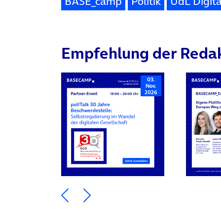
BASE_camp
Politik
UdL Digita
Empfehlung der Reda
03.
Nov.
2026
Ein Element zurück blättern
Ein Element weiter blätte