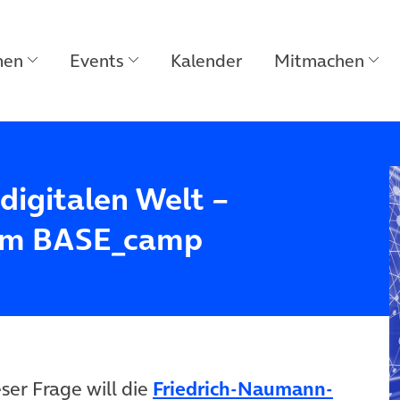
men
Events
Kalender
Mitmachen
digitalen Welt –
 im BASE_camp
ser Frage will die
Friedrich-Naumann-