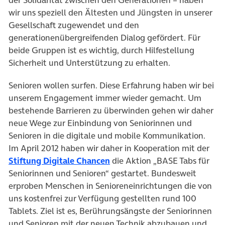
der Solidarität zwischen den Generationen – haben
wir uns speziell den Ältesten und Jüngsten in unserer
Gesellschaft zugewendet und den
generationenübergreifenden Dialog gefördert. Für
beide Gruppen ist es wichtig, durch Hilfestellung
Sicherheit und Unterstützung zu erhalten.
Senioren wollen surfen. Diese Erfahrung haben wir bei
unserem Engagement immer wieder gemacht. Um
bestehende Barrieren zu überwinden gehen wir daher
neue Wege zur Einbindung von Seniorinnen und
Senioren in die digitale und mobile Kommunikation.
Im April 2012 haben wir daher in Kooperation mit der
(öffnet in neuem Tab)
Stiftung Digitale Chancen
die Aktion „BASE Tabs für
Seniorinnen und Senioren“ gestartet. Bundesweit
erproben Menschen in Senioreneinrichtungen die von
uns kostenfrei zur Verfügung gestellten rund 100
Tablets. Ziel ist es, Berührungsängste der Seniorinnen
und Senioren mit der neuen Technik abzubauen und