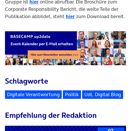
(öffnet in neuem Tab)
Gruppe ist
hier
online abrufbar. Die Broschüre zum
Corporate Responsibility Bericht, die weite Teile der
(öffnet in neuem Tab)
Publikation abbildet, steht
hier
zum Download bereit.
Schlagworte
Digitale Verantwortung
Politik
UdL Digital Blog
Empfehlung der Redaktion
07.