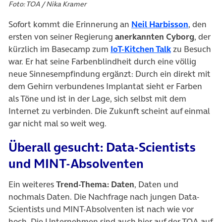
Foto: TOA / Nika Kramer
(öffnet 
Sofort kommt die Erinnerung an
Neil Harbisson
, den
ersten von seiner Regierung
anerkannten Cyborg
, der
(öffnet in ne
kürzlich im Basecamp zum
IoT-Kitchen Talk
zu Besuch
war. Er hat seine Farbenblindheit durch eine völlig
neue Sinnesempfindung ergänzt: Durch ein direkt mit
dem Gehirn verbundenes Implantat sieht er Farben
als Töne und ist in der Lage, sich selbst mit dem
Internet zu verbinden. Die Zukunft scheint auf einmal
gar nicht mal so weit weg.
Überall gesucht: Data-Scientists
und MINT-Absolventen
Ein weiteres
Trend-Thema: Daten
, Daten und
nochmals Daten. Die Nachfrage nach jungen Data-
Scientists und MINT-Absolventen ist nach wie vor
hoch. Die Unternehmen sind auch hier auf der TOA auf