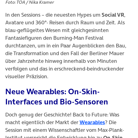
Foto: TOA / Nika Kramer
In den Sessions – die neuesten Hypes um
Social VR
,
Avatare und 360°- Reisen durch Raum und Zeit. Als
blau-geflügeltes Wesen mit gleichgesinnten
Fantasiefiguren den Burning-Man Festival
durchtanzen, um in ein Paar Augenblicken den Bau,
die Transformation und den Fall der Berliner Mauer
über Jahrzehnte hinweg innerhalb von Minuten
verfolgen und das in erschreckend-beindruckender
visueller Präzision.
Neue Wearables: On-Skin-
Interfaces und Bio-Sensoren
Doch genug der Geschichte! Back to Future: Was
(öffnet in ne
macht eigentlich der Markt der
Wearables
? Die
Session mit einem Wissenschaftler vom Max-Plank-
Institut verspricht die Entwicklung hin zu
On-Skin-