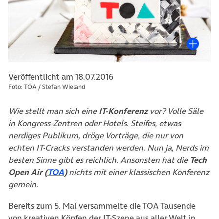
Veröffentlicht am 18.07.2016
Foto: TOA / Stefan Wieland
Wie stellt man sich eine
IT-Konferenz
vor? Volle Säle
in Kongress-Zentren oder Hotels. Steifes, etwas
nerdiges Publikum, dröge Vorträge, die nur von
echten IT-Cracks verstanden werden. Nun ja, Nerds im
besten Sinne gibt es reichlich. Ansonsten hat die
Tech
(öffnet in neuem Tab)
Open Air (
TOA
)
nichts mit einer klassischen Konferenz
gemein.
Bereits zum 5. Mal versammelte die TOA Tausende
von kreativen Köpfen der IT-Szene aus aller Welt in