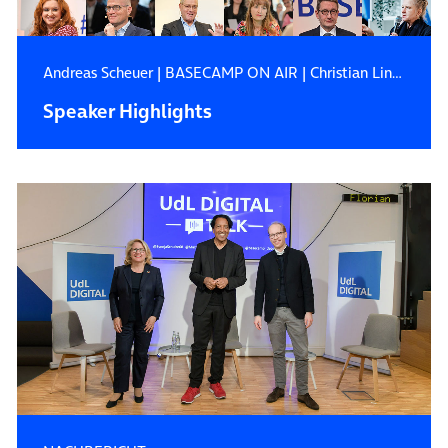
Andreas Scheuer
|
BASECAMP ON AIR
|
Christian Lindner
Speaker Highlights