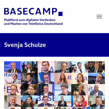
Main Navigation
Svenja Schulze