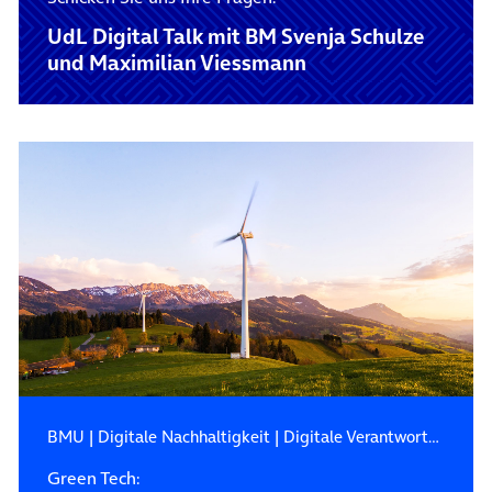
UdL Digital Talk mit BM Svenja Schulze
und Maximilian Viessmann
BMU
|
Digitale Nachhaltigkeit
|
Digitale Verantwortung
Green Tech: