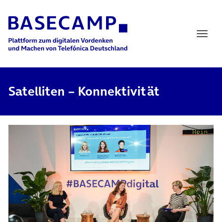
Main Navigation
Satelliten – Konnektivität