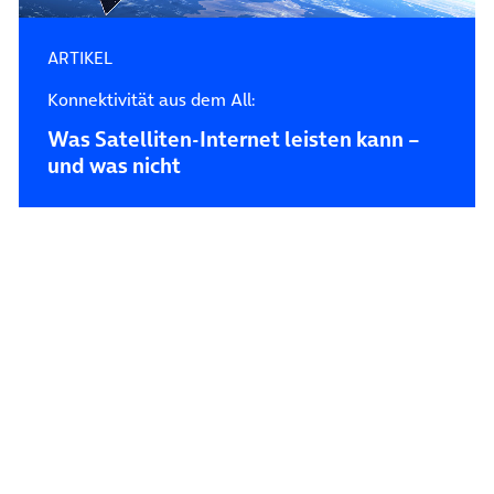
ARTIKEL
Konnektivität aus dem All:
Was Satelliten-Internet leisten kann –
und was nicht