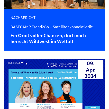
NACHBERICHT
BASECAMP Trend2Go – Satellitenkonnektivität:
Ein Orbit voller Chancen, doch noch
herrscht Wildwest im Weltall
09.
Apr.
2024