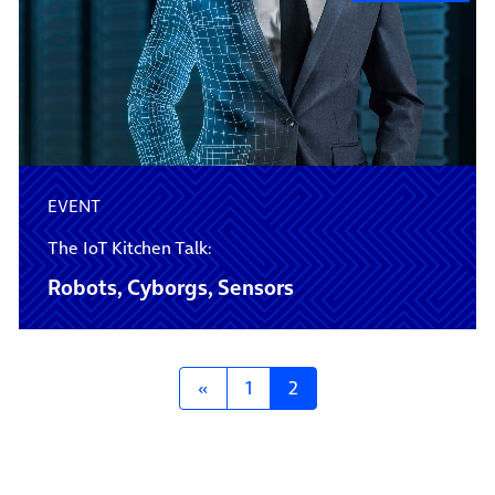
EVENT
The IoT Kitchen Talk:
Robots, Cyborgs, Sensors
Posts navigation
«
1
2