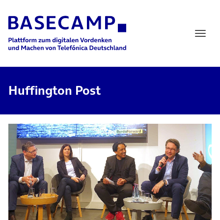
Main Navigation
Huffington Post