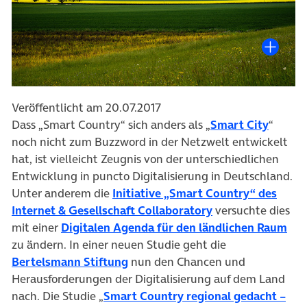
Veröffentlicht am 20.07.2017
(öffnet
Dass „Smart Country“ sich anders als „
Smart City
“
noch nicht zum Buzzword in der Netzwelt entwickelt
hat, ist vielleicht Zeugnis von der unterschiedlichen
Entwicklung in puncto Digitalisierung in Deutschland.
Unter anderem die
Initiative „Smart Country“ des
(öffnet in neuem 
Internet & Gesellschaft Collaboratory
versuchte dies
(öf
mit einer
Digitalen Agenda für den ländlichen Raum
zu ändern. In einer neuen Studie geht die
(öffnet in neuem Tab)
Bertelsmann Stiftung
nun den Chancen und
Herausforderungen der Digitalisierung auf dem Land
nach. Die Studie „
Smart Country regional gedacht –