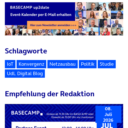
Schlagworte
IoT
Konvergenz
Netzausbau
Politik
Studie
UdL Digital Blog
Empfehlung der Redaktion
08.
Juli
2026