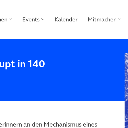
men
Events
Kalender
Mitmachen
upt in 140
 erinnern an den Mechanismus eines