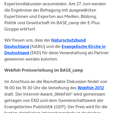
Expertendiskussion anzumelden. Am 27. Juni werden
die Ergebnisse der Befragung mit ausgewählten
Expertinnen und Experten aus Medien, Bildung,
Politik und Gesellschaft im BASE_camp der E-Plus
Gruppe erörtert.
Wir freuen uns, dass der
Naturschutzbund
(öffnet in neuem Tab)
Deutschland
(NABU) und die
Evangelische Kirche in
(öffnet in neuem Tab)
Deutschland
(EKD) für diese Veranstaltung als Partner
gewonnen werden konnten.
Webfish Preisverleihung im BASE_camp
Im Anschluss an die Roundtable Diskussion findet von
(öff
19.00 bis 19.30 Uhr die Verleihung des
Webfish 2012
statt. Der Internet-Award „WebFish“ wird gemeinsam
getragen von EKD und dem Gemeinschaftswerk der
Evangelischen Publizistik (GEP). Der Preis wird für die
besten christlichen Internetangebote in deutscher