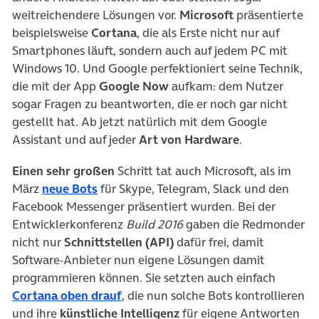
weitreichendere Lösungen vor.
Microsoft
präsentierte
beispielsweise
Cortana
, die als Erste nicht nur auf
Smartphones läuft, sondern auch auf jedem PC mit
Windows 10. Und Google perfektioniert seine Technik,
die mit der App
Google Now
aufkam: dem Nutzer
sogar Fragen zu beantworten, die er noch gar nicht
gestellt hat. Ab jetzt natürlich mit dem Google
Assistant und auf jeder
Art von Hardware
.
Einen sehr großen
Schritt tat auch Microsoft, als im
(öffnet in neuem Tab)
März
neue Bots
für Skype, Telegram, Slack und den
Facebook Messenger präsentiert wurden. Bei der
Entwicklerkonferenz
Build 2016
gaben die Redmonder
nicht nur
Schnittstellen (API)
dafür frei, damit
Software-Anbieter nun eigene Lösungen damit
programmieren können. Sie setzten auch einfach
(öffnet in neuem Tab)
Cortana oben drauf
, die nun solche Bots kontrollieren
und ihre
künstliche Intelligenz
für eigene Antworten