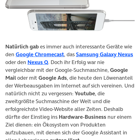
Natürlich gab
es immer auch interessante Geräte wie
(öffnet in neuem Tab)
(ö
den
Google Chromecast
, das
Samsung Galaxy Nexus
(öffnet in neuem Tab)
oder den
Nexus Q
. Doch ihr Erfolg war nie
vergleichbar mit der Google-Suchmaschine,
Google
Mail
oder mit
Google Ads
, die heute den Löwenanteil
der Werbeausgaben im Internet auf sich vereinen. Und
natürlich nicht zu vergessen:
Youtube
, die
zweitgrößte Suchmaschine der Welt und die
erfolgreichste Video-Website aller Zeiten. Deshalb
dürfte der Einstieg ins
Hardware-Business
nur einem
Ziel dienen: ein Ökosystem von Produkten
aufzubauen, mit denen sich der Google Assistant in