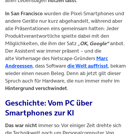
allen Lebenslagen
nutzen lässt
.
In San Francisco
wurden die Pixel-Smartphones und
andere Geräte nur kurz abgehandelt, während aber
alle Präsentationen eins gemeinsam hatten: Jeder
Produktverantwortliche spielte dabei mit den
Möglichkeiten, die ihm der Satz
„
OK, Google“
anbot.
Der Assistent war immer präsent – und die
alte Vorhersage des Netscape-Gründers
Marc
(öffnet in neuem Tab)
(öffnet in 
Andreessen
, dass Software
die Welt auffrisst
, bekam
wieder einen neuen Beleg. Denn ab jetzt gilt dieser
Spruch auch für Hardware, die nun immer mehr im
Hintergrund verschwindet
.
Geschichte: Vom PC über
Smartphones zur KI
Das war nicht
immer so: Vor einiger Zeit drehte sich
die Technikwelt noch um Personalcomputer. Von