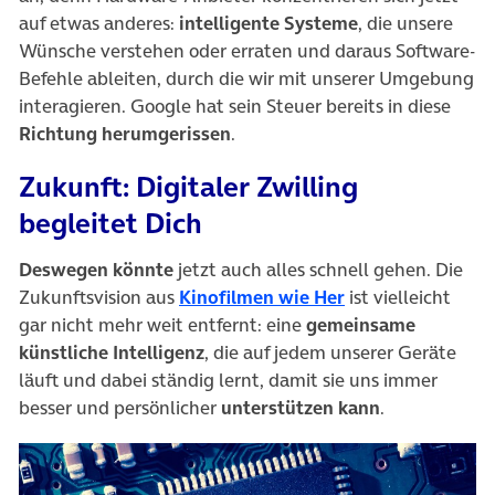
auf etwas anderes:
intelligente Systeme
, die unsere
Wünsche verstehen oder erraten und daraus Software-
Befehle ableiten, durch die wir mit unserer Umgebung
interagieren. Google hat sein Steuer bereits in diese
Richtung herumgerissen
.
Zukunft: Digitaler Zwilling
begleitet Dich
Deswegen könnte
jetzt auch alles schnell gehen. Die
(öffnet in neuem 
Zukunftsvision aus
Kinofilmen wie Her
ist vielleicht
gar nicht mehr weit entfernt: eine
gemeinsame
künstliche Intelligenz
, die auf jedem unserer Geräte
läuft und dabei ständig lernt, damit sie uns immer
besser und persönlicher
unterstützen kann
.