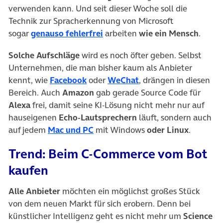
verwenden kann. Und seit dieser Woche soll die
Technik zur Spracherkennung von Microsoft
(öffnet in neuem Tab)
sogar
genauso fehlerfrei
arbeiten
wie ein Mensch
.
Solche Aufschläge
wird es noch öfter geben. Selbst
Unternehmen, die man bisher kaum als Anbieter
(öffnet in neuem Tab)
(öffnet in neuem Tab)
kennt, wie
Facebook
oder
WeChat
, drängen in diesen
Bereich. Auch
Amazon
gab gerade Source Code für
Alexa
frei, damit seine KI-Lösung nicht mehr nur auf
hauseigenen
Echo-Lautsprechern
läuft, sondern auch
(öffnet in neuem Tab)
auf jedem
Mac und PC
mit Windows
oder Linux
.
Trend: Beim C-Commerce vom Bot
kaufen
Alle Anbieter
möchten ein möglichst großes Stück
von dem neuen Markt für sich erobern. Denn bei
künstlicher Intelligenz geht es nicht mehr um
Science