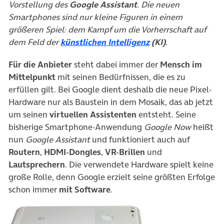
Vorstellung des
Google Assistant
. Die neuen
Smartphones sind nur kleine Figuren in einem
größeren Spiel: dem Kampf um die Vorherrschaft auf
(öffnet in neuem T
dem Feld der
künstlichen Intelligenz
(KI)
.
Für die Anbieter
steht dabei immer der
Mensch im
Mittelpunkt
mit seinen Bedürfnissen, die es zu
erfüllen gilt. Bei Google dient deshalb die neue Pixel-
Hardware nur als Baustein in dem Mosaik, das ab jetzt
um seinen
virtuellen Assistenten
entsteht. Seine
bisherige Smartphone-Anwendung
Google Now
heißt
nun
Google Assistant
und funktioniert auch auf
Routern
,
HDMI-Dongles
,
VR-Brillen
und
Lautsprechern
. Die verwendete Hardware spielt keine
große Rolle, denn Google erzielt seine größten Erfolge
schon immer
mit Software
.