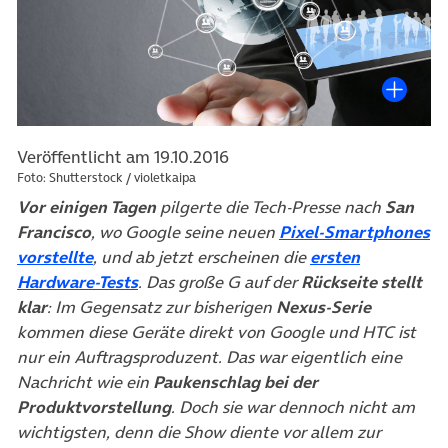
Veröffentlicht am 19.10.2016
Foto: Shutterstock / violetkaipa
Vor einigen Tagen
pilgerte die Tech-Presse nach
San
Francisco
, wo Google seine neuen
Pixel-Smartphones
(öffnet in neuem Tab)
(öffnet in 
vorstellte
, und ab jetzt erscheinen die
ersten
(öffnet in neuem Tab)
Hardware-Tests
. Das große G auf der
Rückseite stellt
klar
: Im Gegensatz zur bisherigen
Nexus-Serie
kommen diese Geräte direkt von Google und HTC ist
nur ein Auftragsproduzent. Das war eigentlich eine
Nachricht wie ein
Paukenschlag bei der
Produktvorstellung
. Doch sie war dennoch nicht am
wichtigsten, denn die Show diente vor allem zur