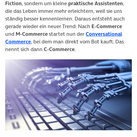
Fiction
, sondern um kleine
praktische Assistenten
,
die das Leben immer mehr erleichtern, weil sie uns
ständig besser kennenlernen. Daraus entsteht auch
gerade wieder ein neuer Trend: Nach
E-Commerce
und
M-Commerce
startet nun der
Conversational
(öffnet in neuem Tab)
Commerce
, bei dem man direkt vom Bot kauft. Das
nennt sich dann
C-Commerce
.