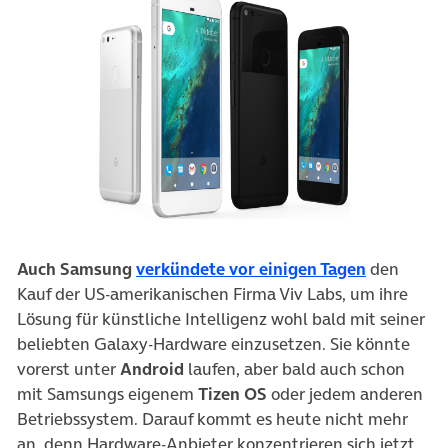
(öffnet in
Auch Samsung
verkündete vor einigen Tagen
den
Kauf der US-amerikanischen Firma Viv Labs, um ihre
Lösung für künstliche Intelligenz wohl bald mit seiner
beliebten Galaxy-Hardware einzusetzen. Sie könnte
vorerst unter
Android
laufen, aber bald auch schon
mit Samsungs eigenem
Tizen OS
oder jedem anderen
Betriebssystem. Darauf kommt es heute nicht mehr
an, denn Hardware-Anbieter konzentrieren sich jetzt