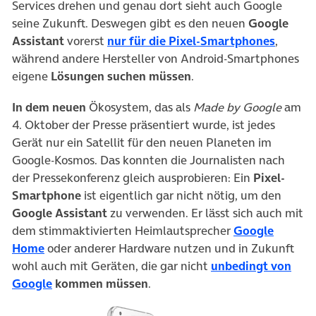
Services drehen und genau dort sieht auch Google
seine Zukunft. Deswegen gibt es den neuen
Google
(öffnet
Assistant
vorerst
nur für die Pixel-Smartphones
,
während andere Hersteller von Android-Smartphones
eigene
Lösungen suchen müssen
.
In dem neuen
Ökosystem, das als
Made by Google
am
4. Oktober der Presse präsentiert wurde, ist jedes
Gerät nur ein Satellit für den neuen Planeten im
Google-Kosmos. Das konnten die Journalisten nach
der Pressekonferenz gleich ausprobieren: Ein
Pixel-
Smartphone
ist eigentlich gar nicht nötig, um den
Google Assistant
zu verwenden. Er lässt sich auch mit
dem stimmaktivierten Heimlautsprecher
Google
(öffnet in neuem Tab)
Home
oder anderer Hardware nutzen und in Zukunft
wohl auch mit Geräten, die gar nicht
unbedingt von
(öffnet in neuem Tab)
Google
kommen müssen
.