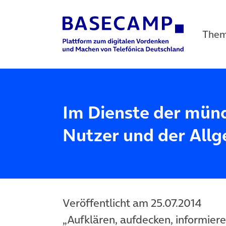
The
Main Navigation
Im Dienste der münd
Nutzer und der Allg
Veröffentlicht am 25.07.2014
„Aufklären, aufdecken, informiere