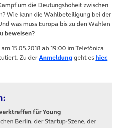
Kampf um die Deutungshoheit zwischen
? Wie kann die Wahlbeteiligung bei der
Und was muss Europa bis zu den Wahlen
zu
beweisen
?
am 15.05.2018 ab 19:00 im Telefónica
(öffnet in neuem T
(öffnet
utiert. Zu der
Anmeldung
geht es
hier
.
n:
euem Tab)
erktreffen für Young
chen Berlin, der Startup-Szene, der