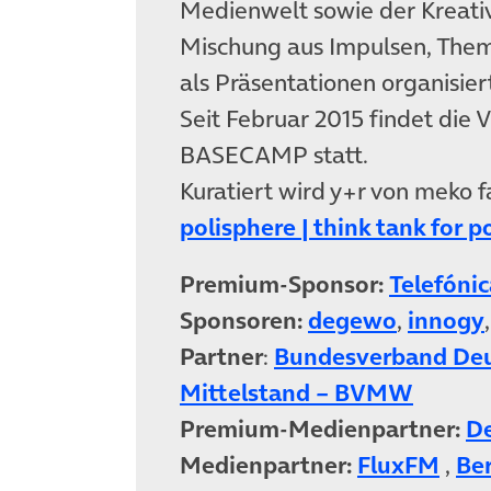
Medienwelt sowie der Kreativ
Mischung aus Impulsen, Them
als Präsentationen organisier
Seit Februar 2015 findet die 
BASECAMP statt.
Kuratiert wird y+r von meko 
polisphere | think tank for p
Premium-Sponsor:
Telefón
Sponsoren:
degewo
,
innogy
Partner
:
Bundesverband Deut
Mittelstand – BVMW
Premium-Medienpartner:
De
Medienpartner:
FluxFM
,
Be