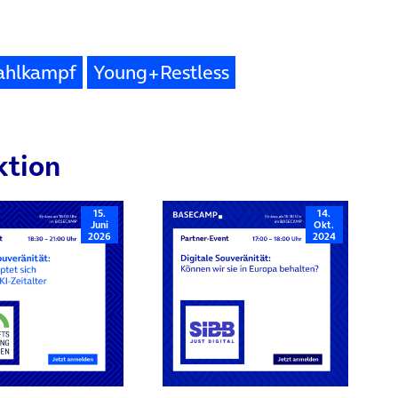
ahlkampf
Young+Restless
ktion
15.
14.
Juni
Okt.
2026
2024