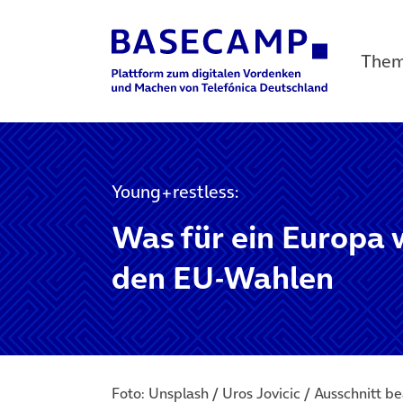
The
Main Navigation
Young+restless:
Was für ein Europa w
den EU-Wahlen
Foto: Unsplash / Uros Jovicic / Ausschnitt b