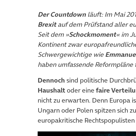
Der Countdown
läuft: Im Mai 20
Brexit
auf dem Prüfstand aller e
Seit dem »
Schockmoment
« im J
Kontinent zwar europafreundlich
Schwergewichtige wie
Emmanuel
haben umfassende Reformpläne f
Dennoch
sind politische Durchb
Haushalt
oder eine
faire Verteil
nicht zu erwarten. Denn Europa ist
Ungarn oder Polen spitzen sich zu,
europakritische Rechtspopulisten