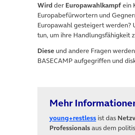
Wird
der
Europawahlkampf
ein 
Europabefürwortern und Gegnern
Europawahl gesteigert werden? 
tun, um ihre Handlungsfähigkeit 
Diese
und andere Fragen werden 
BASECAMP aufgegriffen und disk
Mehr Informatione
(öffnet in n
young+restless
ist das
Netzw
Professionals
aus dem politis