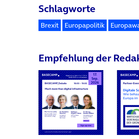
Schlagworte
Brexit
Europapolitik
Europaw
Empfehlung der Reda
17.
Sep.
2026