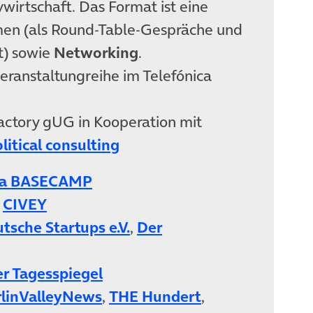
wirtschaft. Das Format ist eine
en (als Round-Table-Gespräche und
t) sowie
Networking
.
Veranstaltungreihe im Telefónica
factory gUG in Kooperation mit
olitical consulting
ica BASECAMP
,
CIVEY
sche Startups e.V.
,
Der
r Tagesspiegel
rlinValleyNews
,
THE Hundert
,