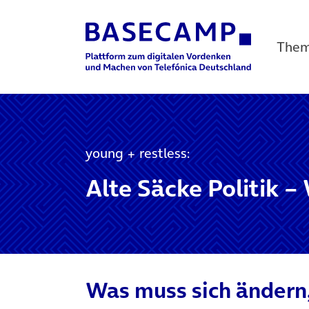
The
Main Navigation
young + restless:
Alte Säcke Politik 
Was muss sich ändern