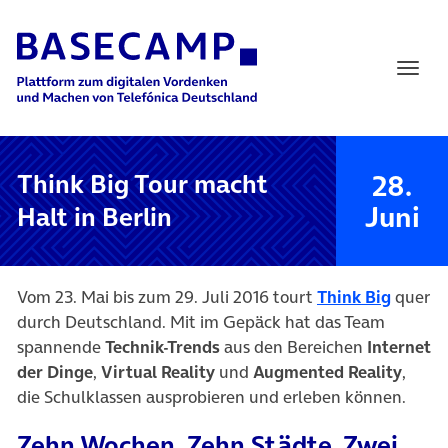
Main Navigation
28.
Think Big Tour macht
Juni
Halt in Berlin
Vom 23. Mai bis zum 29. Juli 2016 tourt
Think Big
quer
durch Deutschland. Mit im Gepäck hat das Team
spannende
Technik-Trends
aus den Bereichen
Internet
der Dinge
,
Virtual Reality
und
Augmented Reality
,
die Schulklassen ausprobieren und erleben können.
Zehn Wochen. Zehn Städte. Zwei