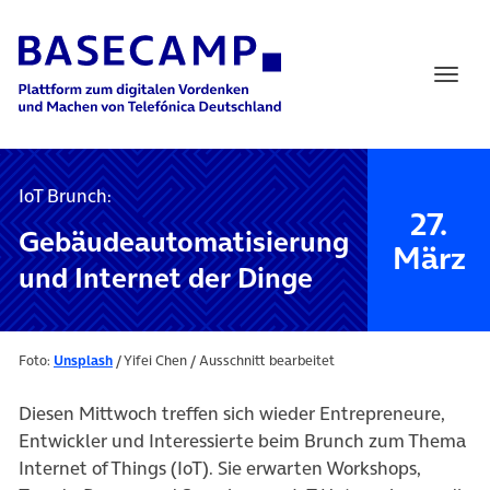
Main Navigation
IoT Brunch:
27.
Gebäudeautomatisierung
März
und Internet der Dinge
(öffnet in neuem Tab)
Foto:
Unsplash
/ Yifei Chen / Ausschnitt bearbeitet
Diesen Mittwoch treffen sich wieder Entrepreneure,
Entwickler und Interessierte beim Brunch zum Thema
Internet of Things (IoT). Sie erwarten Workshops,