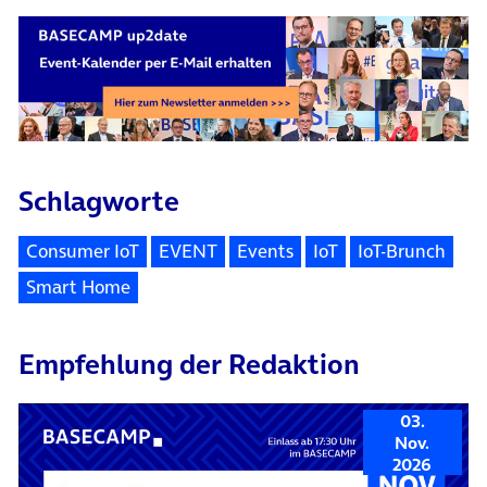
Schlagworte
Consumer IoT
EVENT
Events
IoT
IoT-Brunch
Smart Home
Empfehlung der Redaktion
03.
Nov.
2026