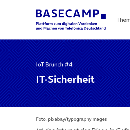
The
Main Navigation
IoT-Brunch #4:
IT-Sicherheit
Foto: pixabay/typographyimages