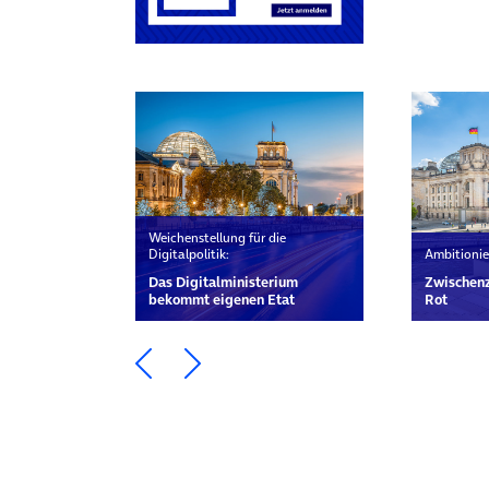
Weichenstellung für die
Digitalpolitik:
Ambitionie
Das Digital­ministerium
Zwischenz
bekommt eigenen Etat
Rot
Ein Element zurück blättern
Ein Element weiter blätte