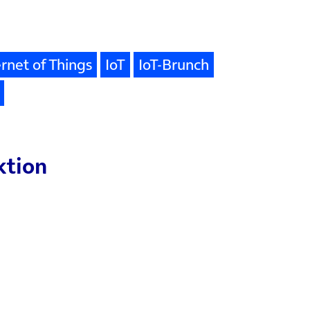
ernet of Things
IoT
IoT-Brunch
ktion